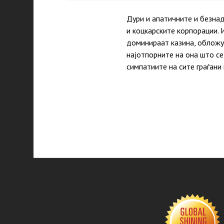
Дури и апатичните и безна
и коцкарските корпорации. 
доминираат казина, обложув
најотпорните на она што се
симпатиите на сите граѓани