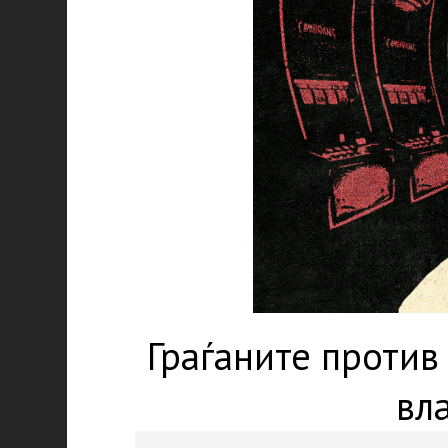
Граѓаните против
вл