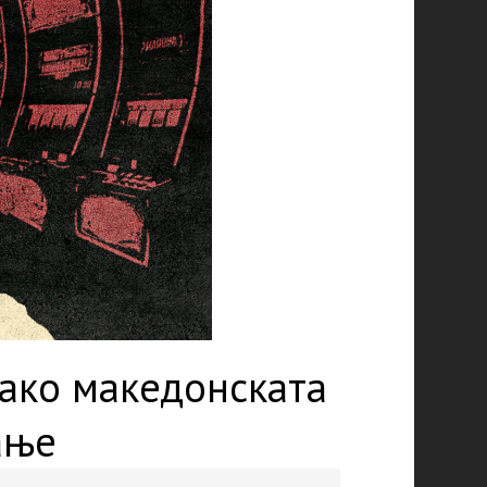
Како македонската
ање