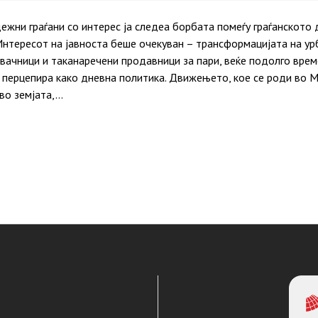
дежни граѓани со интерес ја следеа борбата помеѓу граѓанскот
Интересот на јавноста беше очекуван – трансформацијата на урб
ачници и таканаречени продавници за пари, веќе подолго врем
 перцепира како дневна политика. Движењето, кое се роди во Ма
 во земјата,…