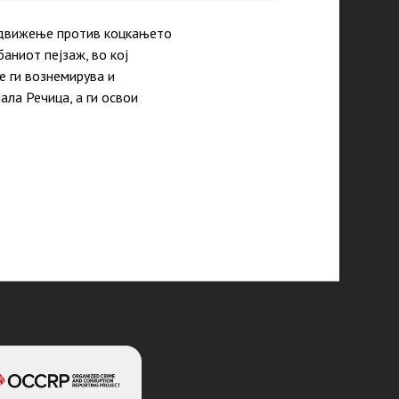
о движење против коцкањето
аниот пејзаж, во кој
е ги вознемирува и
ла Речица, а ги освои