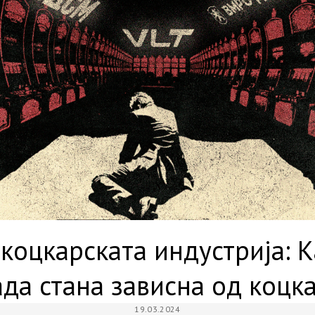
 коцкарската индустрија: 
ада стана зависна од коцк
19.03.2024