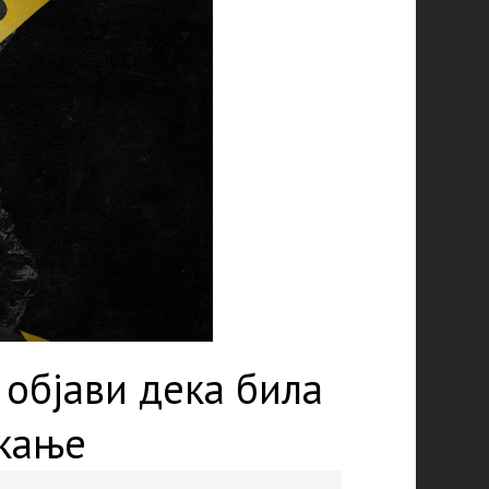
 објави дека била
цкање