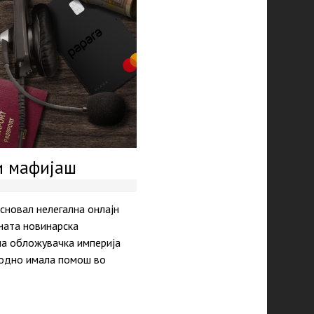
и мафијаш
сновал нелегална онлајн
ната новинарска
на обложувачка империја
водно имала помош во