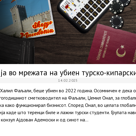
ја во мрежата на убиен турско-кипарск
14.02.2025
 Халил Фаљали, беше убиен во 2022 година. Осомничен е дека о
гогодишниот сметководител на Фаљали, Џемил Онал, за глобал
а како функционирал бизнисот. Според Онал, во целата глобал
ја каде што теренци биле и лажни турски студенти. Групата на
 конзул Ајдован Адемоски и од синот на…