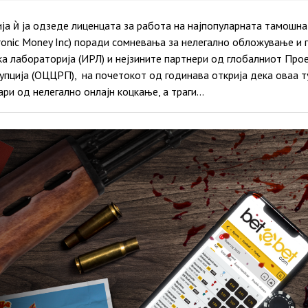
ја ѝ ја одзеде лиценцата за работа на најпопуларната тамошн
tronic Money Inc) поради сомневања за нелегално обложување и 
а лабораторија (ИРЛ) и нејзините партнери од глобалниот Прое
упција (ОЦЦРП), на почетокот од годинава открија дека оваа 
ари од нелегално онлајн коцкање, а траги…