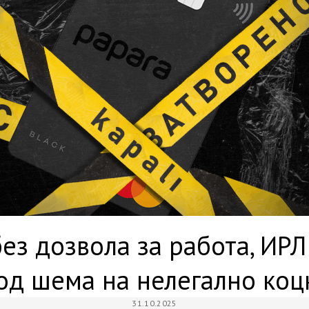
без дозвола за работа, ИРЛ
од шема на нелегално ко
31.10.2025