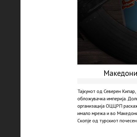
Македони
Тајкунот од Северен Кипар,
обложувачка империја. Дол
организација ОЦЦРП раскаж
имало мрежа и во Македони
Скопје од турскиот почесен