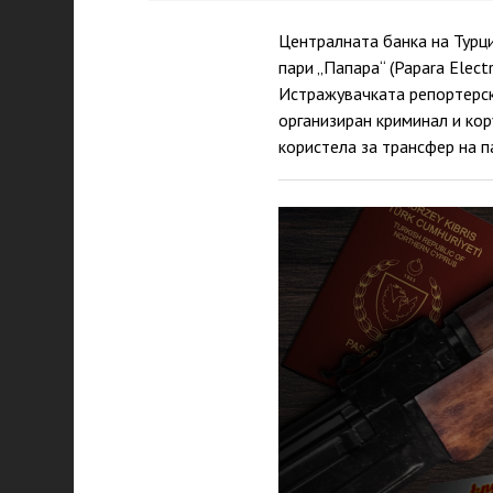
Централната банка на Турци
пари „Папара“ (Papara Elec
Истражувачката репортерск
организиран криминал и кор
користела за трансфер на п