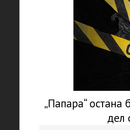
„Папара“ остана 
дел 