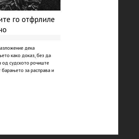
ите го отфрлиле
но
разложение дека
њето како доказ, без да
та од судското рочиштe
 барањето за расправа и