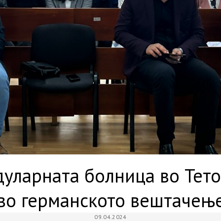
дуларната болница во Тето
во германското вештачењ
09.04.2024