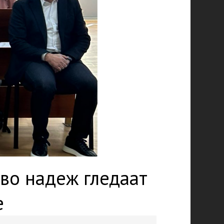
во надеж гледаат
е