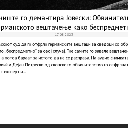
чиште го демантира Јовески: Обвинител
ерманското вештачење како беспредмет
17.08.2023
скиот суд да ги отфрли германските вештаци за сведоци со об
 „беспредметно“ за овој случај. Тие самите го завеле вештаче
 а потоа бараат за истото да не се расправа. На аудио снимка
виќ и Дејан Петрески од скопското обвинителство го отфрлаат
т експерт и…