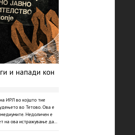
аги и напади кон
 на ИРЛ во којшто тие
удењето во Тетово. Ова е
о медиумите. Недоличен е
мет на ова истражување да…