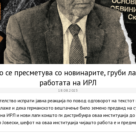
 се пресметува со новинарите, груби л
работата на ИРЛ
18.08.2023
елство испрати јавна реакција по повод одговорот на текстот
лаже и дека германското вештачење било земено предвид на с
на ИРЛ и нови лаги коишто ги дистрибуира оваа институција д
 Јовески, шефот на оваа институција чијашто работа е и пред