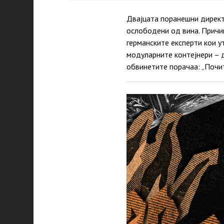
Двајцата поранешни директ
ослободени од вина. Причи
германските експерти кои 
модуларните контејнери – д
обвинетите порачаа: „Почи