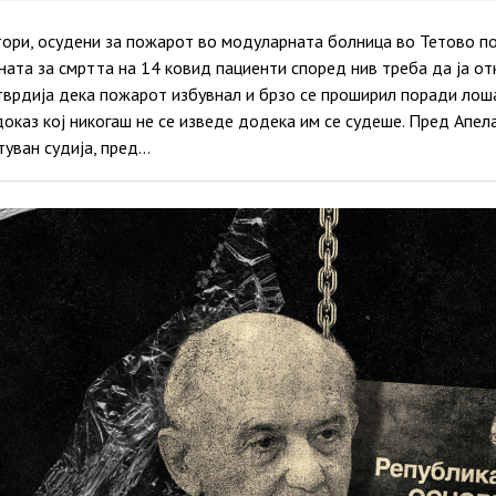
ори, осудени за пожарот во модуларната болница во Тетово п
ната за смртта на 14 ковид пациенти според нив треба да ја о
утврдија дека пожарот избувнал и брзо се проширил поради лош
оказ кој никогаш не се изведе додека им се судеше. Пред Апел
туван судија, пред…