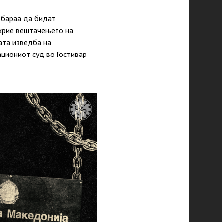
обараа да бидат
ткрие вештачењето на
ата изведба на
ациониот суд во Гостивар