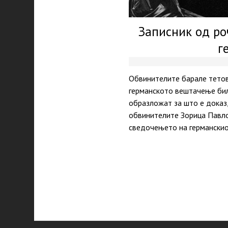
Записник од ро
г
Обвинителите барале тетов
германското вештачење било
образложат за што е доказ,
обвинителите Зорица Павло
сведочењето на германскио