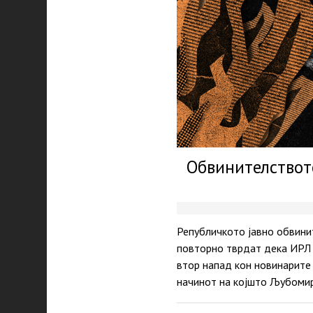
Обвинителството
Републичкото јавно обвинит
повторно тврдат дека ИРЛ 
втор напад кон новинарите 
начинот на којшто Љубомир