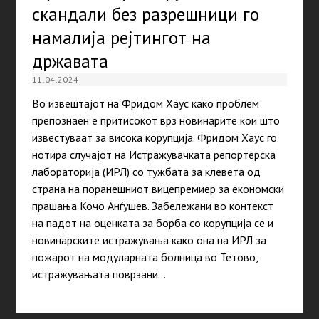
скандали без разрешници го
намалија рејтингот на
државата
11.04.2024
Во извештајот на Фридом Хаус како проблем
препознаен е притисокот врз новинарите кои што
известуваат за висока корупција. Фридом Хаус го
нотира случајот на Истражувачката репортерска
лабораторија (ИРЛ) со тужбата за клевета од
страна на поранешниот вицепремиер за економски
прашања Кочо Анѓушев. Забележани во контекст
на падот на оценката за борба со корупција се и
новинарските истражувања како она на ИРЛ за
пожарот на модуларната болница во Тетово,
истражувањата поврзани…