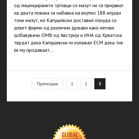
од лиценцираните трговци со мазут не се пријавил
на двата повика за набавка на вкупно 188 илјади
тони мазут, но Капушевски доставил понуда со
девет фирми од различни држави како негови
добавувачи. ОМВ од Австрија и ИНА од Хрватска
тврдат дека Капушевски ги излажал ЕСМ дека тие
ќе му продаваат…
Posts
Претходни
1
2
3
pagination