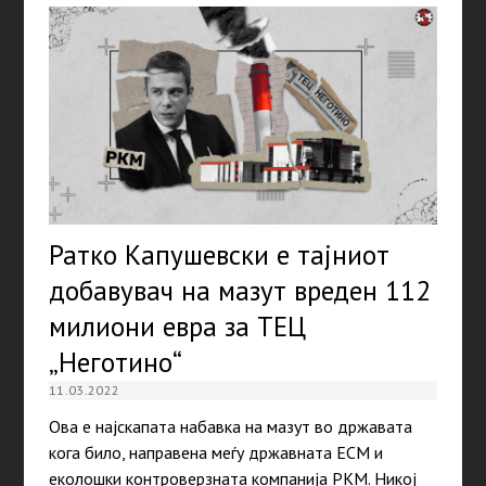
Ратко Капушевски е тајниот
добавувач на мазут вреден 112
милиони евра за ТЕЦ
„Неготино“
11.03.2022
Ова е најскапата набавка на мазут во државата
кога било, направена меѓу државната ЕСМ и
еколошки контроверзната компанија РКМ. Никој