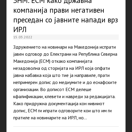
ЗНМ: ЕСМ како државна
компанија прави негативен
преседан со јавните напади врз
ИРЛ
15.03.2022
Здружението на новинари на Македонија испрати
јавен одговор до Електрани на Република Северна
Македонија (ЕСМ) откако компанијата
незадоволна од сторијата на ИРЛ која опфати
јавна набавка која што тие ја направиле, прати
непримерен допис до медиумите и до еснафските
организации. Во дописот ЕСМ делеше
кфалификации, клевети и навреди за редакцијата.
Како придружна документација кон нивниот
допис, ЕСМ ги ипрати одговорите кои што им ги
пратиле на новинарите на ИРЛ, но…