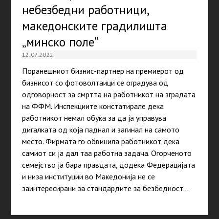
небезбедни работници,
македонските градилишта
„минско поле“
12.07.2022
Поранешниот бизнис-партнер на премиерот од
бизнисот со фотоволтаици се оградува од
одговорност за смртта на работникот на зградата
на ФФМ. Инспекциите констатирале дека
работникот немал обука за да ја управува
дигалката од која паднал и загинал на самото
место. Фирмата го обвинила работникот дека
самиот си ја дал таа работна задача. Огорченото
семејство ја бара правдата, додека Федерацијата
и низа институции во Македонија не се
заинтересирани за стандардите за безбедност…