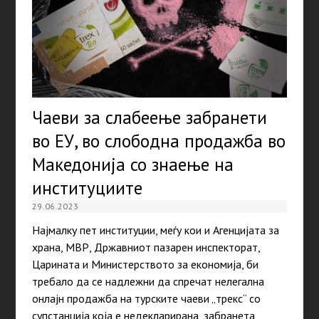
Чаеви за слабеење забранети
во ЕУ, во слободна продажба во
Македонија со знаење на
институциите
29.06.2023
Најмалку пет институции, меѓу кои и Агенцијата за
храна, МВР, Државниот пазарен инспекторат,
Царината и Министерството за економија, би
требало да се надлежни да спречат нелегална
онлајн продажба на турските чаеви „трекс“ со
супстанција која е недекларирана, забранета