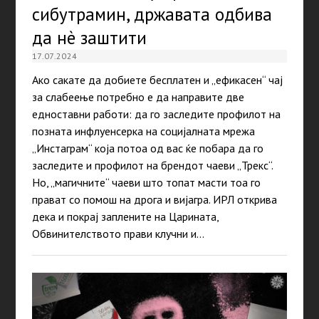
сибутрамин, државата одбива
да нè заштити
17.07.2024
Ако сакате да добиете бесплатен и „ефикасен“ чај
за слабеење потребно е да направите две
едноставни работи: да го заследите профилот на
позната инфлуенсерка на социјалната мрежа
„Инстаграм“ која потоа од вас ќе побара да го
заследите и профилот на брендот чаеви „Трекс“.
Но, „магичните“ чаеви што топат масти тоа го
прават со помош на дрога и вијагра. ИРЛ открива
дека и покрај заплените на Царината,
Обвинителството прави клучни и…