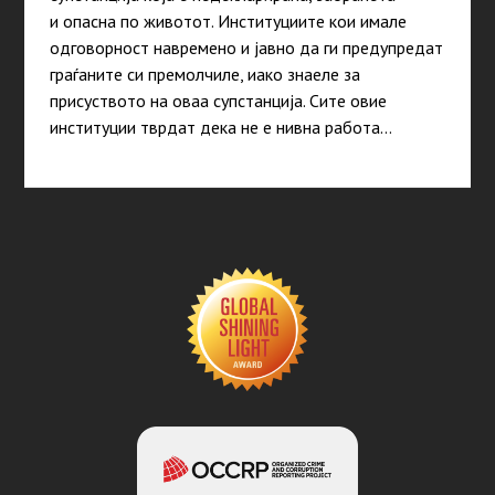
и опасна по животот. Институциите кои имале
одговорност навремено и јавно да ги предупредат
граѓаните си премолчиле, иако знаеле за
присуството на оваа супстанција. Сите овие
институции тврдат дека не е нивна работа…