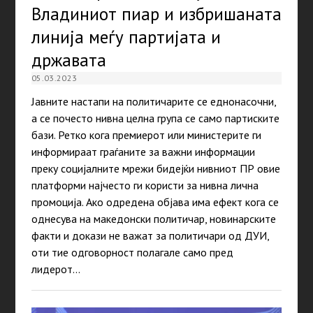
Владиниот пиар и избришаната
линија меѓу партијата и
државата
05.03.2023
Јавните настапи на политичарите се еднонасочни,
а се почесто нивна целна група се само партиските
бази. Ретко кога премиерот или министерите ги
информираат граѓаните за важни информации
преку социјалните мрежи бидејќи нивниот ПР овие
платформи најчесто ги користи за нивна лична
промоција. Ако одредена објава има ефект кога се
однесува на македонски политичар, новинарските
факти и докази не важат за политичари од ДУИ,
оти тие одговорност полагале само пред
лидерот…