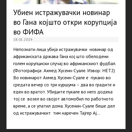
Убиен истражувачки новинар
во Гана којшто откри корупција
во ФИФА
18.01.2019
Непознати лица убија истражувачки новинар од
африканската држава Гана кој што обелодени
голем корупциски случај во африканскиот фудбал.
(Фотографија: Ахмед Хусеин-Суале. Извор: НЕТ2)
Во новинарот Ахмед Хусеин-Суале е пукано во
средата вечер со три куршума – два во градите и
еден во вратот. Убијците пукале во него додека
тој се возел во својот автомобил по работното
време, а се упатил дома. Хусенин-Суале беше дел
од истражувачкит тим наречен Тајгер Ај…