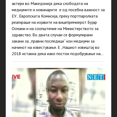
актери во Македонија дека слободата на
медиумите и новинарите е од посебна важност за
ЕУ.. Европската Комисија, преку портпаролката
реагираше на изјавите на вицепремиерот Бујар
Османи и на соопштение на Министерството за
здравство. Во двата случаи се формулирани
закани за „правни последици“ кон медиуми за
начинот на известување. Е „Нашиот извештај во
2018 истакна дека иако постои подобрување на…