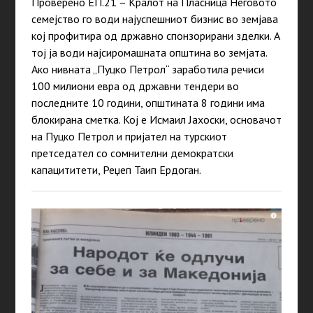
Проверено ЕП.21 – Кралот на Пласница Неговото
семејство го води најуспешниот бизнис во земјава
кој профитира од државно спонзорирани зделки. А
тој ја води најсиромашната општина во земјата.
Ако нивната „Пуцко Петрол“ заработила речиси
100 милиони евра од државни тендери во
последните 10 години, општината 8 години има
блокирана сметка. Кој е Исмаил Јахоски, основачот
на Пуцко Петрол и пријател на турскиот
претседател со сомнителни демократски
капацититети, Реџеп Таип Ердоган.