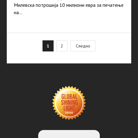
Милевска потрошија 10 милиони евра за печатење
на…
Posts
1
2
Следно
pagination