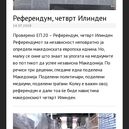
Референдум, четврт Илинден
24.07.2018
Проверено ЕП.20 – Референдум, четврт Илинден
Реферeндумот за независност неповратно ја
определи македонската европска иднина. Но,
малку се оние што знаат за улогата на медиумите
во поттикот да успее независна Македонија. По
речиси три децении, гледаме една поделена
Македонија. Поделени политичари, поделени
медиуми, поделени граѓани. Колку е важен овој
референдум и дали тоа ќе биде навистина
македонскиот четврт Илинден.