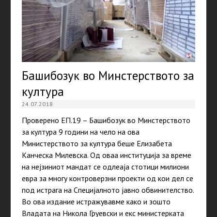
Башибозук во Минстерството за
култура
24.07.2018
Проверено ЕП.19 – Башибозук во Минстерството
за култура 9 години на чело на ова
Министерството за култура беше Елизабета
Канческа Милевска. Од оваа институција за време
на нејзиниот мандат се одлеаја стотици милиони
евра за многу контроверзни проекти од кои дел се
под истрага на Специјалното јавно обвинителство.
Во ова издание истражувавме како и зошто
Владата на Никола Груевски и екс министерката