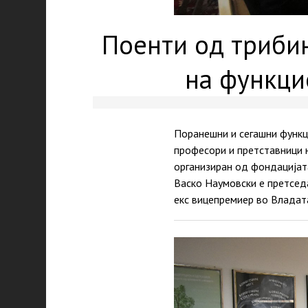
Поенти од трибин
на функци
Поранешни и сегашни функц
професори и претставници н
организиран од фондацијат
Васко Наумовски е претсед
екс вицепремиер во Владат