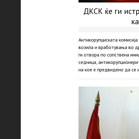
ДКСК ќе ги ист
ка
Антикорупциската комисија 
возила и вработувања во др
ги отвора по сопствена ини
седница, антикорупционерит
на кое е предвидено да се