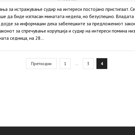
ања за истражување судир на интереси постојано пристигаат. Се
аше да биде изгласан минатата недела, но безуспешно. Владата
Л дојде за информации дека забелешките за предложениот зако
аконот за спречување корупција и судир на интереси помина ни
ната седница, на 28…
osts
Претходни
1
…
3
4
agination