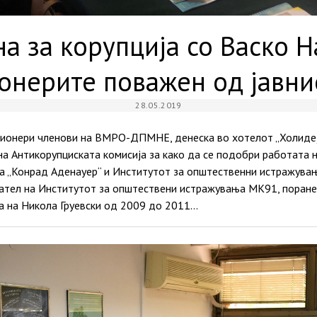
а за корупција со Васко Н
онерите поважен од јавни
28.05.2019
ионери членови на ВМРО-ДПМНЕ, денеска во хотелот „Холидеј и
а Антикорупциската комисија за како да се подобри работата 
а „Конрад Аденауер“ и Институтот за општественни истражув
ател на Институтот за општествени истражувања МК91, поран
а на Никола Груевски од 2009 до 2011…