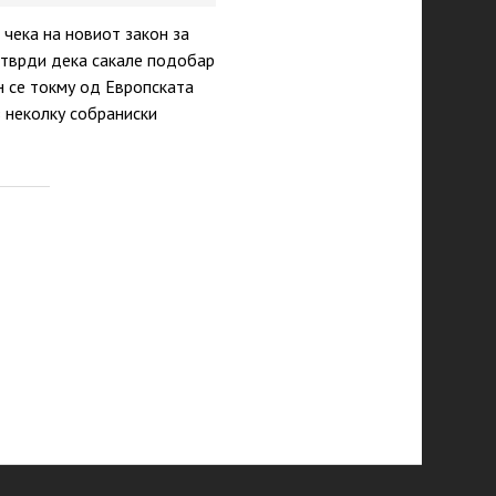
 чека на новиот закон за
 тврди дека сакале подобар
н се токму од Европската
з неколку собраниски