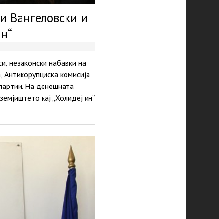
и Вангеловски и
ин“
и, незаконски набавки на
, Антикорупциска комисија
 партии. На денешната
емјиштето кај „Холидеј ин“