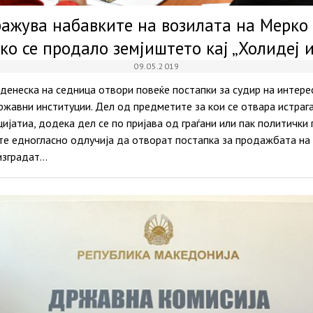
ражува набавките на возилата на Мерко 
ко се продало земјиштето кај „Холидеј 
09.05.2019
денеска на седница отвори повеќе постапки за судир на интерес
жавни институции. Дел од предметите за кои се отвара истрага
цијатиа, додека дел се по пријава од граѓани или пак политички
е едногласно одлучија да отворат постапка за продажбата на з
 изградат…