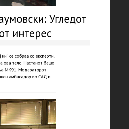
аумовски: Угледот
от интерес
н“ се собраа со експерти,
на ова тело. Настанот беше
ања МК91. Модераторот
ешен амбасадор во САД и