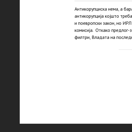
Антикорупциска нема, а бар
антикорупција којшто треб
и поевропски закон, но ИР
комисија. Откако предлог-з
филтри, Владата на послед
P
p