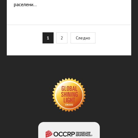
раселени…
Posts
1
2
Следно
pagination