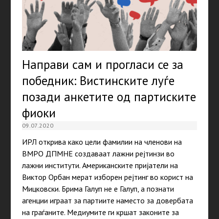
Направи сам и прогласи се за
победник: Вистинските луѓе
позади анкетите од партиските
фиоки
09.07.2020
ИРЛ открива како цели фамилии на членови на
ВМРО ДПМНЕ создаваат лажни рејтинзи во
лажни институти. Американските пријатели на
Виктор Орбан мерат изборен рејтинг во корист на
Мицковски. Брима Галуп не е Галуп, а познати
агенции играат за партиите наместо за довербата
на граѓаните. Медиумите ги кршат законите за