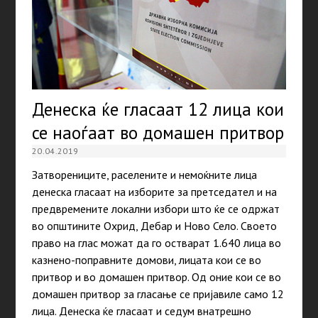
Денеска ќе гласаат 12 лица кои
се наоѓаат во домашен притвор
20.04.2019
Затворениците, раселените и немоќните лица
денеска гласаат на изборите за претседател и на
предвремените локални избори што ќе се одржат
во општините Охрид, Дебар и Ново Село. Своето
право на глас можат да го остварат 1.640 лица во
казнено-поправните домови, лицата кои се во
притвор и во домашен притвор. Од оние кои се во
домашен притвор за гласање се пријавиле само 12
лица. Денеска ќе гласаат и седум внатрешно