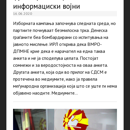
информациски војни
16.06.2020
Изборната кампања започнува следната среда, но
партиите почнуваат безмилосна трка. Денеска
граѓаните беа бомбардирани со испитувања на
јавното мислење. ИРЛ открива дека ВМРО-
ДПМНЕ крие дека е нарачател на една таква
анкета и не ја споделува целата. Постојат
сомнежи и за веродостојноста на оваа анкета.
Другата анкета, која оди во прилог на СДСМ е
протечена во медиумите, иако ја правела
меѓународна организација која што се уште ги нема
објавено наодите. Медиумите…