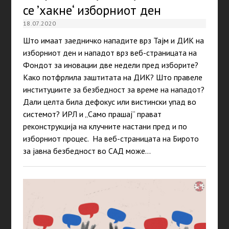
се ’хакне‘ изборниот ден
18.07.2020
Што имаат заедничко нападите врз Тајм и ДИК на
изборниот ден и нападот врз веб-страницата на
Фондот за иновации две недели пред изборите?
Како потфрлила заштитата на ДИК? Што правеле
институциите за безбедност за време на нападот?
Дали целта била дефокус или вистински упад во
системот? ИРЛ и „Само прашај“ прават
реконструкција на клучните настани пред и по
изборниот процес. На веб-страницата на Бирото
за јавна безбедност во САД може…