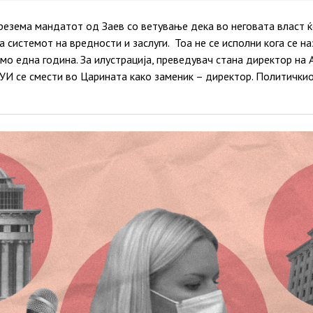
резема мандатот од Заев со ветување дека во неговата власт ќ
а системот на вредности и заслуги. Тоа не се исполни кога се н
мо една година. За илустрација, преведувач стана директор на А
ДУИ се смести во Царината како заменик – директор. Политички