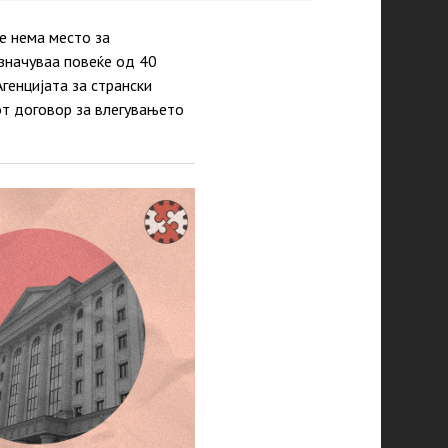
е нема место за
азначуваа повеќе од 40
генцијата за странски
от договор за влегувањето