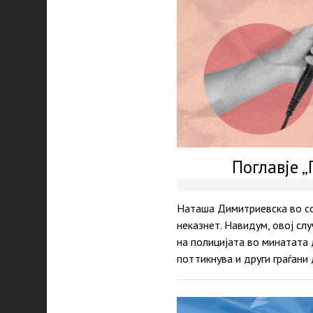
Поглавје „
Наташа Димитриевска во соо
неказнет. Навидум, овој сл
на полицијата во минатата 
поттикнува и други граѓани 