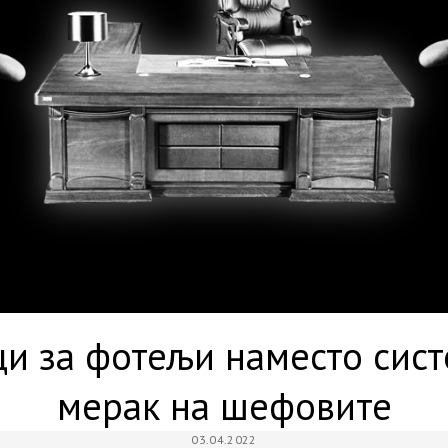
и за фотељи наместо сист
мерак на шефовите
03.04.2022