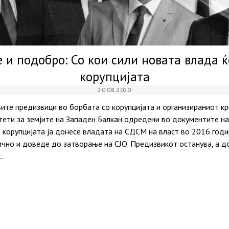
 и подобро: Со кои сили новата влада ќ
корупцијата
20.08.2020
вите предизвици во борбата со корупцијата и организираниот к
тети за земјите на Западен Балкан одредени во документите н
 корупцијата ја донесе владата на СДСМ на власт во 2016 годи
ично и доведе до затворање на СЈО. Предизвикот останува, а 
…