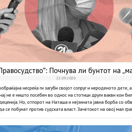
Правосудство”: Почнува ли бунтот на „м
22.09.2020
браќајна несреќа ги загуби својот сопруг и нероденото дете, а
учај не е ништо посебен во однос на стотици други вакви кои б
деценија. Но, отпорот на Наташа и нејзината јавна борба со об
да се побунат против судската власт. Зачетокот на овој мал гр