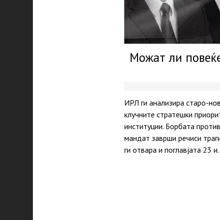
Можат ли повеќе
ИРЛ ги анализира старо-но
клучните стратешки приори
институции. Борбата против
мандат заврши речиси траг
ги отвара и поглавјата 23 и