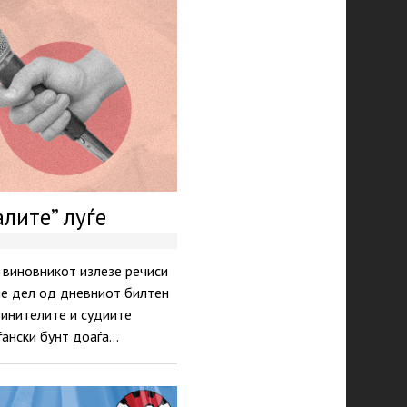
алите” луѓе
 виновникот излезе речиси
иле дел од дневниот билтен
винителите и судиите
аѓански бунт доаѓа…