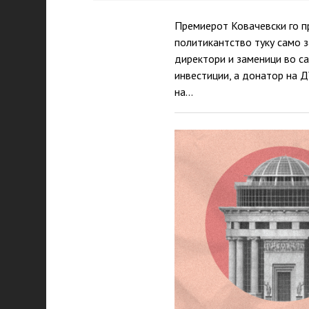
Премиерот Ковачевски го п
политикантство туку само з
директори и заменици во са
инвестиции, а донатор на 
на…