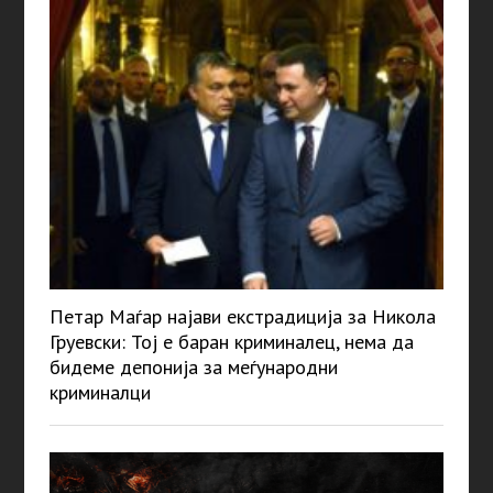
Петар Маѓар најави екстрадиција за Никола
Груевски: Тој е баран криминалец, нема да
бидеме депонија за меѓународни
криминалци