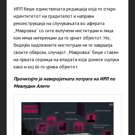
ИРЛ беше единствената редакција која го откри
идентитетот на градителот и направи
реконструкција на случувањата во аферата
„Мавровка“ со сите вклучени институции и лица
кои имаа ингеренции да го урнат објектот. Но,
бидејќи надлежните институции не ги завршија
своите обврски, случајот „Мавровка“ беше ставен
на првата седница на владата која донесе одлука
како и кој ќе го урива објектот.
Прочитајте ја неверојатната потрага на ИРЛ по
Мевлудин Алити