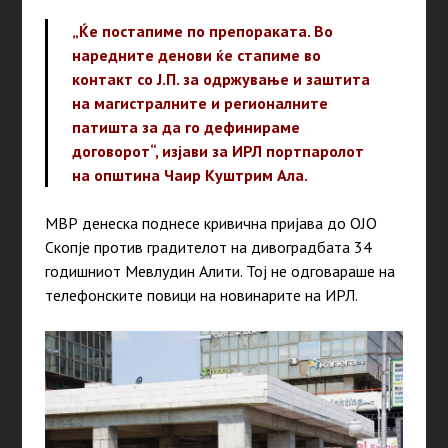
„Ќе постапиме по препораката. Во
наредните денови ќе стапиме во
контакт со Ј.П. за одржување и заштита
на магистралните и регионалните
патишта за да го дефинираме
договорот“, изјави за ИРЛ портпаролот
на општина Чаир Куштрим Ала.
МВР денеска поднесе кривична пријава до ОЈО
Скопје против градителот на дивоградбата 34
годишниот Мевлудин Алити. Тој не одговараше на
телефонските повици на новинарите на ИРЛ.