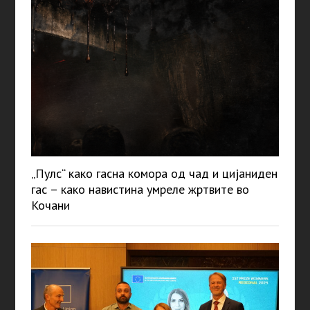
„Пулс“ како гасна комора од чад и цијаниден
гас – како навистина умреле жртвите во
Кочани