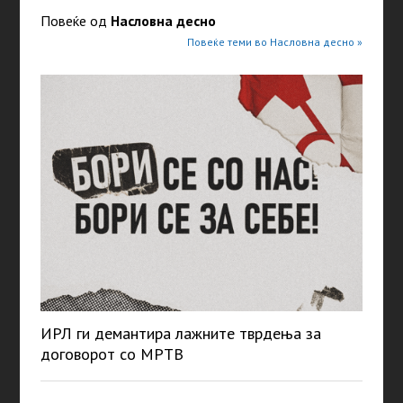
Повеќе од
Насловна десно
Повеќе теми во Насловна десно »
ИРЛ ги демантира лажните тврдења за
договорот со МРТВ