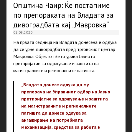
Општина Чаир: Ќе постапиме
по препораката на Владата за
дивоградбата кај „Мавровка“
01.09.2020
На првата седница на Владата донесена е одлука
да се урне дивоградбата пред трговскиот центар
Мавровка. Објектот ќе го урива Јавното
претпријатие за одржување и заштита на
магистралните и регионалните патишта.
„Владата донесе одлука да му
препорача на Управниот одбор на Јавно
претпријатие за одржување и заштита
на магистралните и регионалните
патишта да донесе одлука за
ангажирање на потребната
механизација, средства за работа и