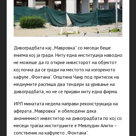
Дивоградбата кај „Мавровка“ со месеци беше
енигма кој ја гради. Ниту една институција наводно
не можеше да го открие инвесторот на објектот
кој почна да се гради на местото на изгореното
кафуле „Фонтана“. Општина Чаир под притисок на
медиумите распиша два тендери за уривање на
дивоградбата, но не се пријави ниту една фирма.
ИРЛ минатата недела направи реконструкција на
аферата „Мавровка“ и обелодени дека
анонимниот инвеститор на дивоградбата по кој со
месеци трагаа институциите е Мевлудин Алити –
сопственик на кафулето „Фонтана“.