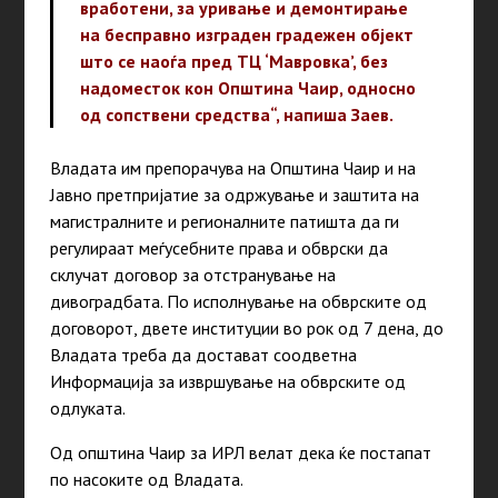
вработени, за уривање и демонтирање
на бесправно изграден градежен објект
што се наоѓа пред ТЦ ‘Мавровка’, без
надоместок кон Општина Чаир, односно
од сопствени средства“, напиша Заев.
Владата им препорачува на Општина Чаир и на
Јавно претпријатие за одржување и заштита на
магистралните и регионалните патишта да ги
регулираат меѓусебните права и обврски да
склучат договор за отстранување на
дивоградбата. По исполнување на обврските од
договорот, двете институции во рок од 7 дена, до
Владата треба да достават соодветна
Информација за извршување на обврските од
одлуката.
Од општина Чаир за ИРЛ велат дека ќе постапат
по насоките од Владата.