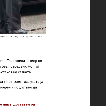
чуваа неколку телохранители, а
ла. Три години затвор во
а беа повредени. Но, тој
истекот на казната.
вичниот совет одлуката ја
имерен и подготвен да
о лице, доставен од