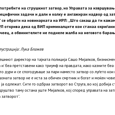
 потребите на струшкиот затвор, но Управата за извршувањ
пецифични задачи и дали и колку е ангажиран надвор од з
’ се обрати на новинарката на ИРЛ: „Што сакаш да ти кажам 
ИРЛ открива дека од ВИП криминалците кои станаа охриѓан
чеец, а обвинителите не поднеле жалба на неговото барањ
лустрација: Лука Блажев
нешниот директор на тајната полиција Сашо Мијалков, бизнисме
 и’ беа претставени како триумф на правдата, иако казните беа 
о дури и се спогодуваше за пари наместо затвор со луѓето кои
азната затвор не е иста за обичен смртник и богат и моќен чове
 ја одлежат. Сите го одбраа затворот во Струга, во кој добија 
друштво таму остана уште Мијалков, кој според управата на за
а затворот”.