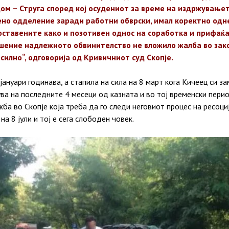
ом – Струга според кој
осудениот за време на издржувањет
но одделение заради работни обврски, имал коректно одн
оставените како и позотивен однос на
соработка и прифаќ
ешение надлежното обвинителство не вложило жалба во зак
силно“, одговорија од Кривичниот суд Скопје.
јануари годинава, а стапила на сила на 8 март кога Кичеец си з
ува на последните 4 месеци
од казната и во тој временски пери
жба во Скопје која треба да го следи неговиот процес на ресоци
на 8 јули и тој е сега слободен човек.