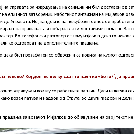
ј на Управата за извршување на санкции им бил доставен од за
т на елитниот затвореник. Работниот ангажман на Мијалков от
и до Управата. Но, наидовме на нељубезен однос од вработенит
вараат на прашањата и побараа да ги доставиме согласно Зако
актер. Во телефонски разговор оттаму изјавија дека го чекале
 дали ќе одговорат на дополнителните прашања.
 дека бил презафатен со обврски и се повика на кусиот одгово
м повеќе? Кој ден, во колку саат го пали комбето?“, ја пра
зило управува и кои му се работните задачи. Дали излегува се
 како возач патува и надвор од Струга, во други градови и дали
 прашања за возачот Мијалков до објавување на овој текст не