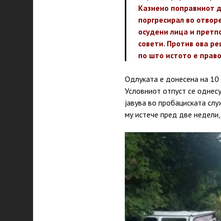
Казнено поправниот д
поргресирал во
отворе
осудени лица и претп
совети. Против ова р
по што истото е право
Одлуката е донесена на 10 
Условниот отпуст се однес
јавува во пробациската слу
му истече пред две недели, 