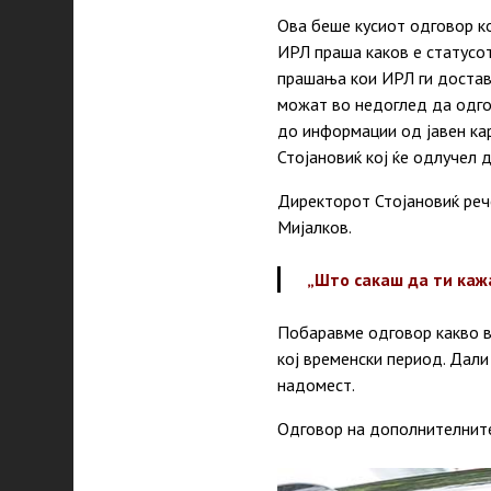
Ова беше кусиот одговор ко
ИРЛ праша каков е статусо
прашања кои ИРЛ ги достав
можат во недоглед да одго
до информации од јавен кар
Стојановиќ кој ќе одлучел
Директорот Стојановиќ рече
Мијалков.
„Што сакаш да ти кажа
Побаравме одговор какво во
кој временски период. Дали
надомест.
Одговор на дополнителните