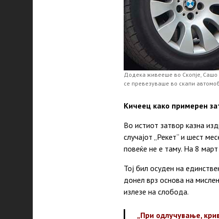
Додека живееше во Скопје, Сашо 
се превезуваше во скапи автомо
Кичеец како примерен за
Во истиот затвор казна изд
случајот „Рекет“ и шест мес
повеќе не е таму. На 8 мар
Тој бил осуден на единстве
донел врз основа на мисле
излезе на слобода.
„При одлучување, кри