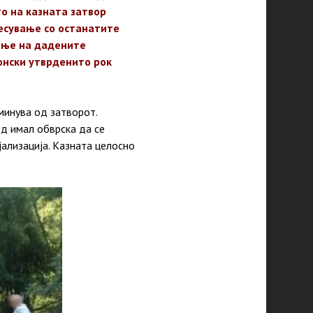
о на казната затвор
есување со
останатите
ање на дадените
онски утврденито рок
аминува од затворот.
од имал обврска да се
јализација. Казната целосно