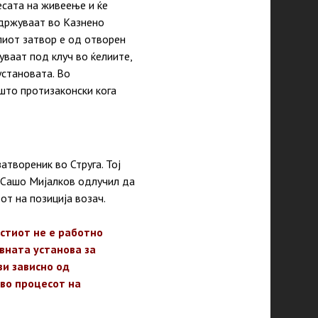
есата на живеење и ќе
здржуваат во Казнено
лиот затвор е од отворен
уваат под клуч во ќелиите,
установата. Во
што протизаконски кога
твореник во Струга. Тој
Сашо Мијалков одлучил да
от на позиција возач.
истиот не е работно
вната установа за
ви зависно од
во процесот на