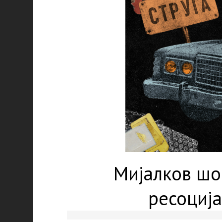
Мијалков шо
ресоција