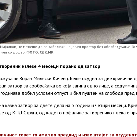
Мијалков, не можеше да се забележи на јавен простор без обезбедување. Го 
били со шофер.
ФОТО: СДК.МК
твореник излезе 4 месеци порано од затвор
ржуваше Зоран Милески Кичеец. Беше осуден за две кривични де
еци затвор за сообраќајка во која загина едно лице, а седуммин
т годинава добил условен отпуст и бил пуштен на слобода пред 
на казна затвор за двете дела на 3 години и четири месеци. Кри
ње од КПД Струга, од каде го пофалиле затвореникот дека е пр
вичниот совет го имал во предвид и извештајот за
осуденот