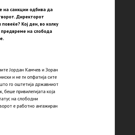
е на санкции одбива да
атворот. Директорот
повеќе? Кој ден, во колку
и предвреме на слобода
е.
ните Јордан Камчев и Зоран
ниски и не ги опфатија сите
 што го оштетија државниот
к, беше привилегијата која
статус на слободни
творот е работно ангажиран