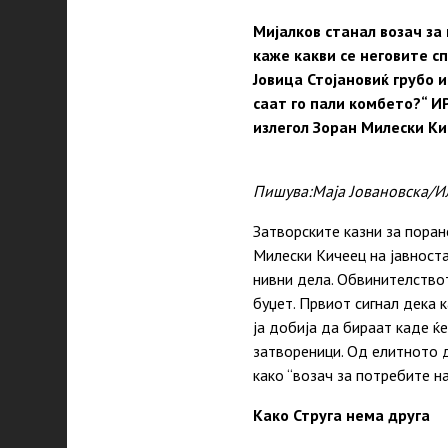
Мијалков станал возач за
каже какви се неговите с
Јовица Стојановиќ грубо и
саат го пали комбето?“ 
излегол Зоран Милески Ки
Пишува:Маја Јовановска/И
Затворските казни за пора
Милески Кичеец на јавноста
нивни дела. Обвинителствот
буџет. Првиот сигнал дека к
ја добија да бираат каде ќе
затвореници. Од елитното 
како “возач за потребите н
Како Струга нема друга