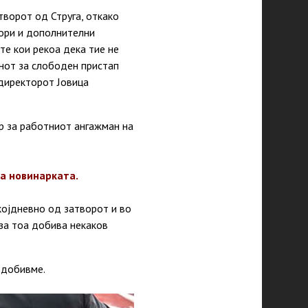
творот од Струга, откако
вори и дополнителни
е кои рекоа дека тие не
нот за слободен пристап
 директорот Јовица
р за работниот ангажман на
ша новинарката.
којдневно од затворот и во
 за тоа добива некаков
 добивме.