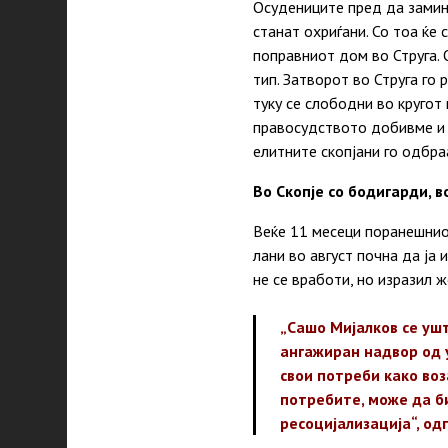
Осудениците пред да замина
станат охриѓани. Со тоа ќе
поправниот дом во Струга. 
тип. Затворот во Струга го
туку се слободни во кругот
правосудството добивме и н
елитните скопјани го одбраа
Во Скопје со бодигарди, в
Веќе 11 месеци поранешниот
лани во август почна да ја
не се вработи, но изразил 
„Сашо Мијалков се ушт
ангажиран надвор од у
свои потреби како воз
потребите, може да б
ресоцијализација“, од