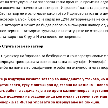
т на отслужување на затворска казна прво ќе ја променат адр
 си овозможат наместо во затворот „Идризово“, казната да ја и
Овој затвор не е озлогласен како тој во Идризово затоа што це
 раководи Ваљон Ќира кој е кадар на ДУИ. Затворениците не се ч
 на затворот и можат да бидат работно ангажирани надвор од 
ов термин – затворски туризам, но институциите не открија ни
 затворот во Струга. И очигледно, не погрешија.
о Струга возач во затвор
 директор на Управата за безбедност и контраразузнавање е за
 издржува тригодишната затворска казна за случајот „Империја“.
желба да помага во секојдневните работни активности на затвор
е ја издржува казната затвор во наведената установа, но 
становата, туку е ангажиран од страна на казнено – попра
ач, работна задача која и во други казнен-поправни устано
иде доделена на осудени лица кои имаат отворен третман 
говорија за ИРЛ од Управата за извршување на санкции.