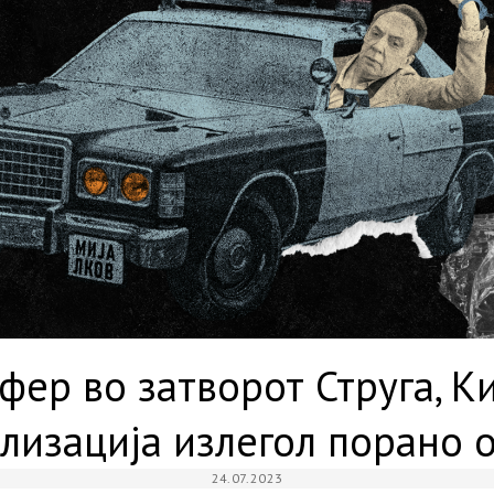
фер во затворот Струга, К
лизација излегол порано 
24.07.2023