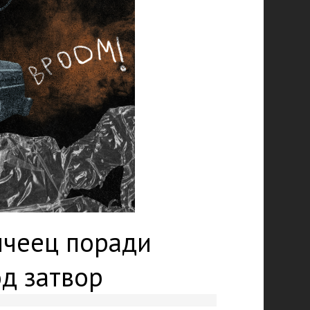
ичеец поради
од затвор