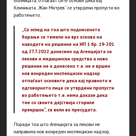
болницата, отпаѓаат сите основи дека кај
Клиниката „Жан Митрев“ се утврдени пропусти во
работењето.
„Со оглед на тоа што поднесеното
барање се темели на врз основа на
наводите на решение на ИП 1 бр. 19-201
од 27.7.2022 донесено од Агенцијата за
лекови и медицински средства а ново
решение не е донесено т.е. не е вршен
нов вонреден инспекциски надзор
отпаѓаат основите дека кај правното и
одговорното лице се утврдени пропусти
во работењето т.е. нема докази дека
тие со своите дејствија сториле
прекршок“, се вели во пресудата.
Поради тоа што Агенцијата за лекови не
направила нов вонреден инспекциски надзор,