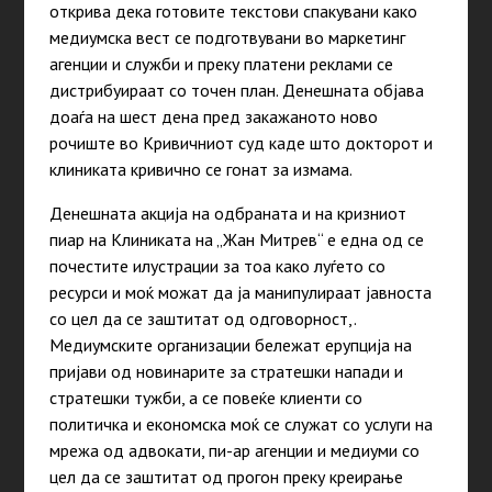
открива дека готовите текстови спакувани како
медиумска вест се подготвувани во маркетинг
агенции и служби и преку платени реклами се
дистрибуираат со точен план. Денешната објава
доаѓа на шест дена пред закажаното ново
рочиште во Кривичниот суд каде што докторот и
клиниката кривично се гонат за измама.
Денешната акција на одбраната и на кризниот
пиар на Клиниката на „Жан Митрев“ е една од се
почестите илустрации за тоа како луѓето со
ресурси и моќ можат да ја манипулираат јавноста
со цел да се заштитат од одговорност,.
Медиумските организации бележат ерупција на
пријави од новинарите за стратешки напади и
стратешки тужби, а се повеќе клиенти со
политичка и економска моќ се служат со услуги на
мрежа од адвокати, пи-ар агенции и медиуми со
цел да се заштитат од прогон преку креирање