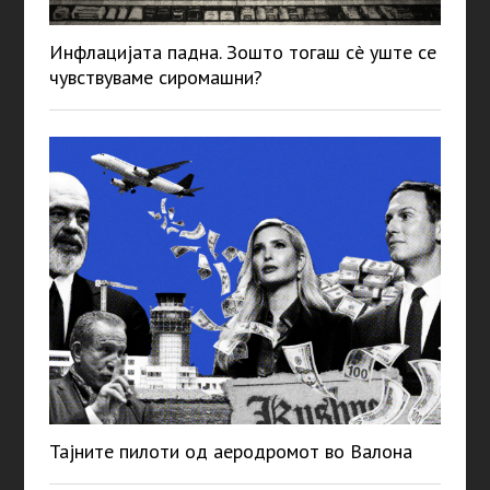
Инфлацијата падна. Зошто тогаш сè уште се
чувствуваме сиромашни?
Тајните пилоти од аеродромот во Валона