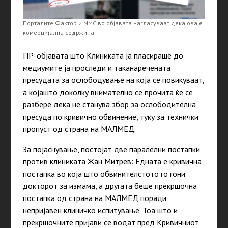
Порталите Фактор и ММС во објавата нагласуваат дека ова е
комерцијална содржина
ПР-објавата што Клиниката ја пласираше до
медиумите ја проследи и таканаречената
пресудата за ослободување на која се повикуваат,
а којашто доколку внимателно се прочита ќе се
разбере дека не станува збор за ослободителна
пресуда по кривично обвинение, туку за технички
пропуст од страна на МАЛМЕД.
За појаснување, постојат две паралелни постапки
против клиниката Жан Митрев: Едната е кривична
постапка во која што обвинителстото го гони
докторот за измама, а другата беше прекршочна
постапка од страна на МАЛМЕД поради
непријавен клиничко испитување. Тоа што и
прекршочните пријави се водат пред Кривичниот