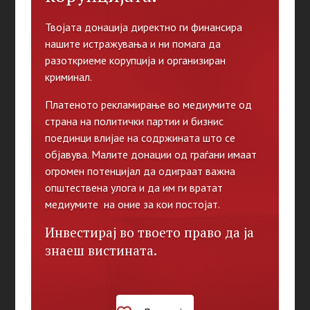
Твојата донација директно ги финансира
нашите истражувања и ни помага да
разоткриеме корупција и организиран
криминал.
Платеното рекламирање во медиумите од
страна на политички партии и бизнис
поединци влијае на содржината што се
објавува. Малите донации од граѓани имаат
огромен потенцијал да одиграат важна
општествена улога и да им ги вратат
медиумите на оние за кои постојат.
Инвестирај во твоето право да ја
знаеш вистината.