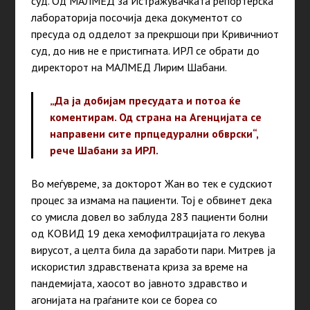
суд. Од МАЛМЕД за Истражувачката репортерска
лабораторија посочија дека документот со
пресуда од одделот за прекршоци при Кривичниот
суд, до нив не е пристигната. ИРЛ се обрати до
директорот на МАЛМЕД Лирим Шабани.
„Да ја добијам пресудата и потоа ќе
коментирам. Од страна на Агенцијата се
направени сите прпцедурални обврски“,
рече Шабани за ИРЛ.
Во меѓувреме, за докторот Жан во тек е судскиот
процес за измама на пациенти. Тој е обвинет дека
со умисла довел во заблуда 283 пациенти болни
од КОВИД 19 дека хемофилтрацијата го лекува
вирусот, а целта била да заработи пари. Митрев ја
искористил здравствената криза за време на
пандемијата, хаосот во јавното здравство и
агонијата на граѓаните кои се бореа со