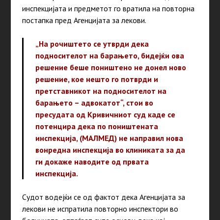
инспекцијата и предметот го вратила на повторна
постапка пред Агенцијата за лекови.
„На рочиштето се утврди дека
подносителот на барањето, бидејќи ова
решение беше поништено не донел ново
решение, кое нешто го потврди и
претставникот на подносителот на
барањето – адвокатот“, стои во
пресудата од Кривичниот суд каде се
потенцира дека по поништената
инспекција, (МАЛМЕД) не направил нова
вонредна инспекција во клиниката за да
ги докаже наводите од првата
инспекција.
Судот водејќи се од фактот дека Агенцијата за
лекови не испратила повторно инспектори во