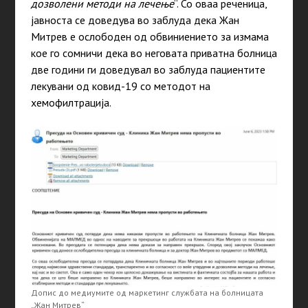
дозволени методи на лечење
“. Со оваа реченица,
јавноста се доведува во заблуда дека Жан
Митрев е ослободен од обвиниението за измама
кое го сомничи дека во неговата приватна болница
две години ги доведувал во заблуда пациентите
лекувани од ковид-19 со методот на
хемофилтрација.
Допис до медиумите од маркетинг службата на болницата
„Жан Митрев“