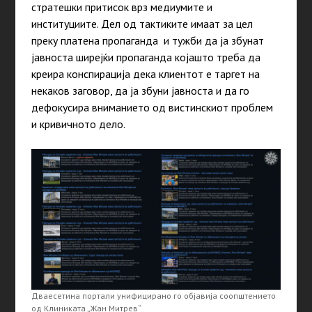
стратешки притисок врз медиумите и
институциите. Дел од тактиките имаат за цел
преку платена пропаганда и тужби да ја збунат
јавноста ширејќи пропаганда којашто треба да
креира конспирација дека клиентот е таргет на
некаков заговор, да ја збуни јавноста и да го
дефокусира вниманието од вистинскиот проблем
и кривичното дело.
Дваесетина портали унифицирано го објавија соопштението
од Клиниката „Жан Митрев“