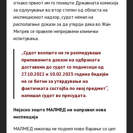
откако првиот им го поништи Државната комисија
за одлучување во втор степен од областа на
инспекцискиот надзор, судот немал на
располагање докази за да утврди дека во Жан
Митрев се правеле непријавени клинички
испитувања.
„Судот воопшто не ги разгледуваше
приложените докази на одбраната
доставени до судот со поднесоци од
27.10.2022 и 10.02.2023 година бидејќи
не се битни за утврдување на
фактичката состојба по овој предмет“,
напишал судот во пресудата.
Нејасно зошто МАЛМЕД не направил нова
инспекција
МАЛМЕД никогаш не поднел ново барање со цел