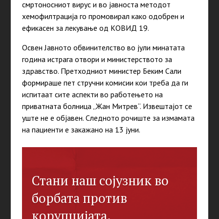
смртоносниот вирус и во јавноста методот
хемофилтрација го промовирал како одобрен и
ефикасен за лекување од КОВИД 19.
Освен Јавното обвинителство во јули минатата
година истрага отвори и министерството за
здравство. Претходниот министер Беким Сали
формираше пет стручни комисии кои треба да ги
испитаат сите аспекти во работењето на
приватната болница „Жан Митрев“. Извештајот се
уште не е објавен. Следното рочиште за измамата
на пациенти е закажано на 13 јуни.
Стани наш сојузник во
борбата против
корупцијата.