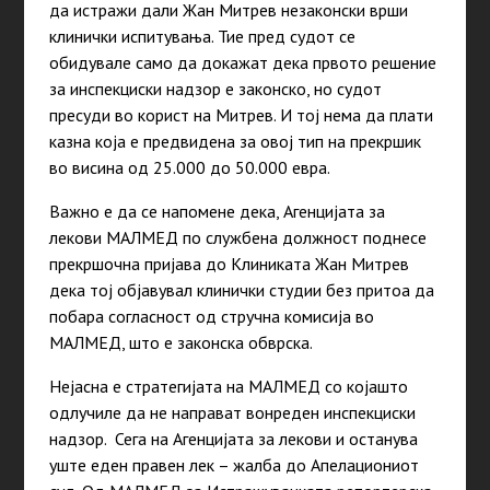
да истражи дали Жан Митрев незаконски врши
клинички испитувања. Тие пред судот се
обидувале само да докажат дека првото решение
за инспекциски надзор е законско, но судот
пресуди во корист на Митрев. И тој нема да плати
казна која е предвидена за овој тип на прекршик
во висина од 25.000 до 50.000 евра.
Важно е да се напомене дека, Агенцијата за
лекови МАЛМЕД по службена должност поднесе
прекршочна пријава до Клиниката Жан Митрев
дека тој објавувал клинички студии без притоа да
побара согласност од стручна комисија во
МАЛМЕД, што е законска обврска.
Нејасна е стратегијата на МАЛМЕД со којашто
одлучиле да не направат вонреден инспекциски
надзор. Сега на Агенцијата за лекови и останува
уште еден правен лек – жалба до Апелациониот