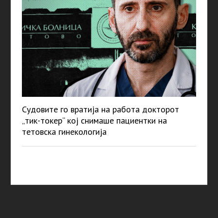
Судовите го вратија на работа докторот
„тик-токер“ кој снимаше пациентки на
тетовска гинекологија