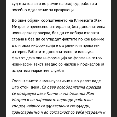
суд е затоа што во рамки на овој суд работи и
посебно одделение за прекршоци.
Во овие објави, соопштението на Клиниката Жан
Митрев е пренесено интегрално, без дополнителна
новинарска проверка, без да се побара втората
страна и без да се утврдат фактите по кои цениме
дали оваа информација е од јавен или приватен
интерес. Работите дополнително ги влошува
фактот дека ова информација во форма на готов
новинарски текст заедно со наслов и поднаслов ја
испратила маркетинг служба.
Соопштението е манипулативно и во делот каде
што стои дека „
Со оваа ослободителна пресуда
се потврдува дека Клиничката болница Жан
Митрев и во најтешките периоди работеше
според највисоки здравствени стандарди,
транспарентно и во согласност со веќе утврдени и