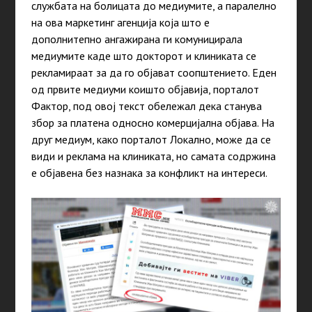
службата на болицата до медиумите, а паралелно
на ова маркетинг агенција која што е
дополнитепно ангажирана ги комуницирала
медиумите каде што докторот и клиниката се
рекламираат за да го објават соопштението. Еден
од првите медиуми коишто објавија, порталот
Фактор, под овој текст обележал дека станува
збор за платена односно комерцијална објава. На
друг медиум, како порталот Локално, може да се
види и реклама на клиниката, но самата содржина
е објавена без назнака за конфликт на интереси.