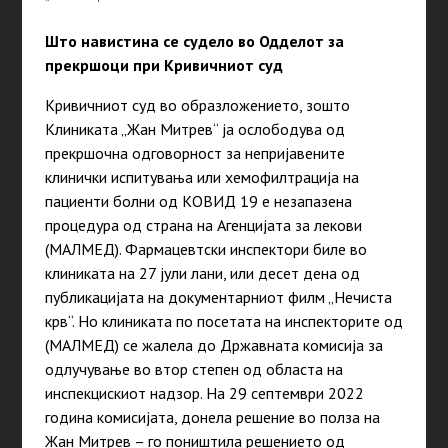
Што навистина се судело во Одделот за
прекршоци при Кривичниот суд
Кривичниот суд во образложението, зошто
Клиниката „Жан Митрев“ ја ослободува од
прекршочна одговорност за непријавените
клинички испитувања или хемофилтрација на
пациенти болни од КОВИД 19 е незапазена
процедура од страна на Агенцијата за лекови
(МАЛМЕД). Фармацевтски инспектори биле во
клиниката на 27 јули лани, или десет дена од
публикацијата на документарниот филм „Нечиста
крв“. Но клиниката по посетата на инспекторите од
(МАЛМЕД) се жалела до Државната комисија за
одлучување во втор степен од областа на
инспекцискиот надзор. На 29 септември 2022
година комисијата, донела решение во полза на
Жан Митрев – го поништила решението од