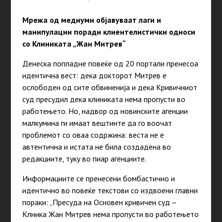
Мрежа од медиуми објавуваат лаги и
манипулации поради клиентелистички односи
со Клиниката „Жан Митрев“
Денеска попладне повеќе од 20 портали пренесоа
идентична вест: дека докторот Митрев е
ослободен од сите обвиненија и дека Кривичниот
суд пресудил дека клиниката нема пропусти во
работењето. Но, надвор од новинските агенции
малкумина ги имаат вештинте да го воочат
проблемот со оваа содржина: вестa не е
автентична и истата не била создадена во
редакциите, туку во пиар агенциите.
Информациите се пренесени бомбастично и
идентично во повеќе текстови со издвоени главни
пораки: „Пресуда на Основен кривичен суд –
Клника Жан Митрев нема пропусти во работењето