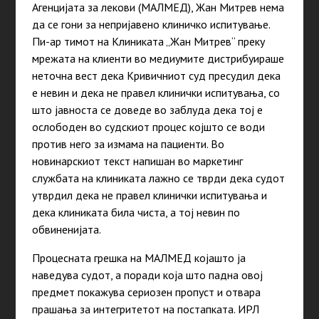
Агенцијата за лекови (МАЛМЕД), Жан Митрев нема
да се гони за непријавено клиничко испитување.
Пи-ар тимот на Клиниката „Жан Митрев“ преку
мрежата на клиенти во медиумите дистрибуираше
неточна вест дека Кривичниот суд пресудил дека
е невин и дека не правел клинички испитувања, со
што јавноста се доведе во заблуда дека тој е
ослободен во судскиот процес којшто се води
против него за измама на пациенти. Во
новинарскиот текст напишан во маркетинг
службата на клиниката лажно се тврди дека судот
утврдил дека не правел клинички испитувања и
дека клиниката била чиста, а тој невин по
обвиненијата.
Процесната грешка на МАЛМЕД којашто ја
наведува судот, а поради која што падна овој
предмет покажува сериозен пропуст и отвара
прашања за интегритетот на постапката. ИРЛ