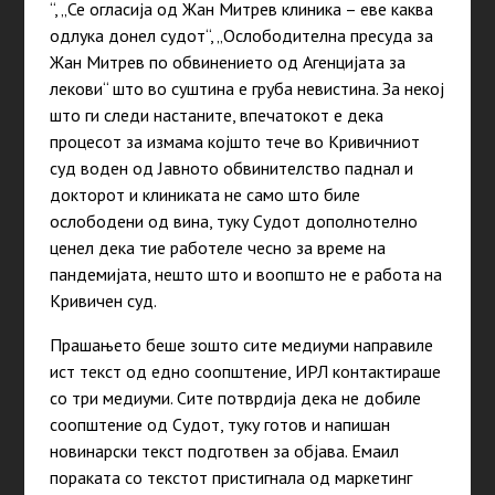
“, „Се огласија од Жан Митpев клиника – еве каква
одлука донел cудот“, „Ослободителна пресуда за
Жан Митрев по обвинението од Агенцијата за
лекови“ што во суштина е груба невистина. За некој
што ги следи настаните, впечатокот е дека
процесот за измама којшто тече во Кривичниот
суд воден од Јавното обвинителство паднал и
докторот и клиниката не само што биле
ослободени од вина, туку Судот дополнотелно
ценел дека тие работеле чесно за време на
пандемијата, нешто што и воопшто не е работа на
Кривичен суд.
Прашањето беше зошто сите медиуми направиле
ист текст од едно соопштение, ИРЛ контактираше
со три медиуми. Сите потврдија дека не добиле
соопштение од Судот, туку готов и напишан
новинарски текст подготвен за објава. Емаил
пораката со текстот пристигнала од маркетинг