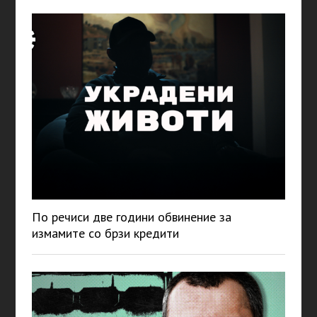
По речиси две години обвинение за
измамите со брзи кредити