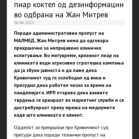
пиар коктел од дезинформации
во одбрана на Жан Митрев
06.06.2023
Поради адиминистративен пропуст на
МАЛМЕД, Жан Митрев нема да одговара
прекршочно за непријавено клиничко
испитување. Во меѓувреме, кризниот пиар на
клиниката води агресивна стратешка кампања
да ја збуни јавноста и да лаже дека
Кривичниот суд го ослободил од вина и
пресудил дека работел чесно за време на
пандемијата. ИРЛ открива дека ваквите
тврдења се креираат во маркетинг служби и се
дистрибуираат преку мрежа на медиумите
каде што клиниката е клиент.
Одделот за прекршоци при Кривичниот суд
пресуди дека поради технички пропуст на