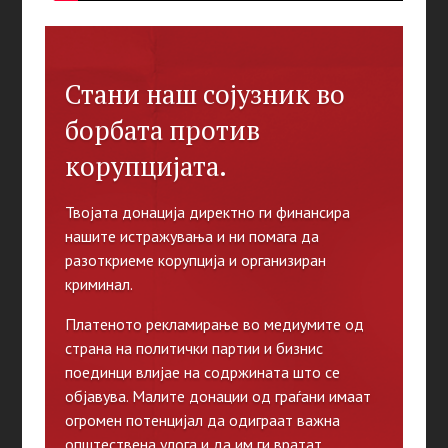
Стани наш сојузник во
борбата против
корупцијата.
Твојата донација директно ги финансира
нашите истражувања и ни помага да
разоткриеме корупција и организиран
криминал.
Платеното рекламирање во медиумите од
страна на политички партии и бизнис
поединци влијае на содржината што се
објавува. Малите донации од граѓани имаат
огромен потенцијал да одиграат важна
општествена улога и да им ги вратат