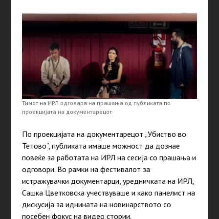
Тимот на ИРЛ одговара на прашања од публиката по
проекцијата на документарецот
По проекцијата на документарецот „Убиство во
Тетово“, публиката имаше можност да дознае
повеќе за работата на ИРЛ на сесија со прашања и
одговори. Во рамки на фестивалот за
истражувачки документарци, уредничката на ИРЛ,
Сашка Цветковска учествуваше и како панелист на
дискусија за иднината на новинарството со
посебен фокус на видео стории.