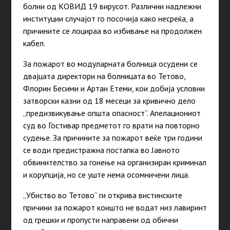
болни од КОВИД 19 вирусот. Различни надлежни
институции случајот го посочија како несреќа, а
причините се лоцираа во избивање на продолжен
кабел.
За пожарот во модуларната болница осудени се
двајцата директори на болницата во Тетово,
Флорин Бесими и Артан Етеми, кои добија условни
затворски казни од 18 месеци за кривично дело
„предизвикување општа опасност“. Апелациониот
суд во Гостивар предметот го врати на повторно
судење. За причините за пожарот веќе три години
се води предистражна постапка во Јавното
обвинителство за гонење на организиран криминал
и корупција, но се уште нема осомничени лица.
„Убиство во Тетово“ ги открива вистинските
причини за пожарот коишто не водат низ лавиринт
од грешки и пропусти направени од обични