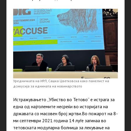
Уредничката на ИРЛ, Сашка Цветковска како панелист на
дсикусија за иднината на новинарството
Истражувањето „Убиство во Тетово“ е истрага за
една од најголемите несреќи во историјата на
државата со масовен број жртви.Во пожарот на 8-
ми септември 2021 година 14 луѓе загинаа во
тетовската модуларна болница за лекување на