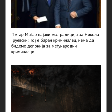
Петар Маѓар најави екстрадиција за Никола
Груевски: Тој е баран криминалец, нема да
бидеме депонија за меѓународни
криминалци