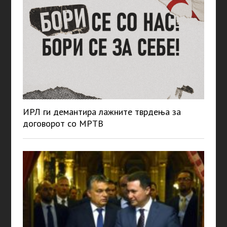
ИРЛ ги демантира лажните тврдења за
договорот со МРТВ