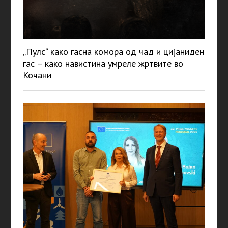
„Пулс“ како гасна комора од чад и цијаниден
гас – како навистина умреле жртвите во
Кочани