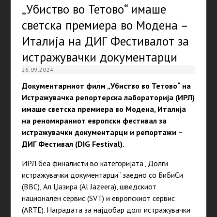
„Убиство во Тетово“ имаше
светска премиера во Модена –
Италија на ДИГ Фестивалот за
истражувачки документарци
26.09.2024
Документарниот филм „Убиство во Тетово“ на
Истражувачка репортерска лабораторија (ИРЛ)
имаше светска премиера во Модена, Италија
на реномираниот европски фестивал за
истражувачки документарци и репортажи –
ДИГ Фестивал (DIG Festival).
ИРЛ беа финалисти во категоријата „Долги
истражувачки документарци“ заедно со БиБиСи
(BBC), Ал Џазира (Al Jazeera), шведскиот
национален сервис (SVT) и европскиот сервис
(ARTE). Наградата за најдобар долг истражувачки