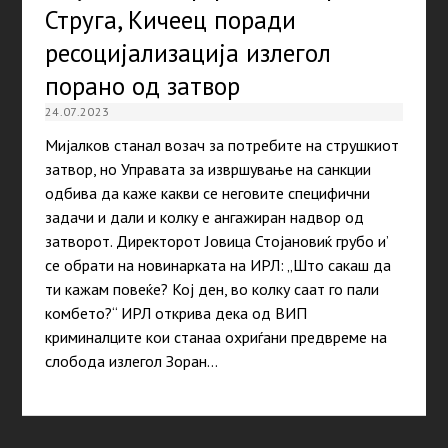
Струга, Кичеец поради
ресоцијализација излегол
порано од затвор
24.07.2023
Мијалков станал возач за потребите на струшкиот
затвор, но Управата за извршување на санкции
одбива да каже какви се неговите специфични
задачи и дали и колку е ангажиран надвор од
затворот. Директорот Јовица Стојановиќ грубо и’
се обрати на новинарката на ИРЛ: „Што сакаш да
ти кажам повеќе? Кој ден, во колку саат го пали
комбето?“ ИРЛ открива дека од ВИП
криминалците кои станаа охриѓани предвреме на
слобода излегол Зоран…