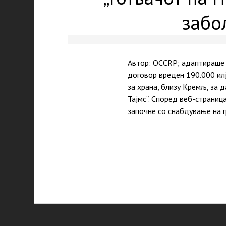
забо
Автор: OCCRP; адаптираше 
договор вреден 190.000 илј
за храна, близу Кремљ, за 
Тајмс“. Според веб-страниц
започне со снабдување на г