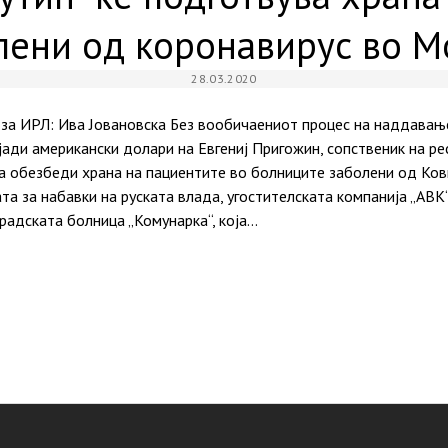
лени од коронавирус во М
28.03.2020
за ИРЛ: Ива Јовановска Без вообичаениот процес на наддавање
ади американски долари на Евгениј Пригожин, сопственик на ре
да обезбеди храна на пациентите во болниците заболени од Ков
ата за набавки на руската влада, угостителската компанија „АВ
радската болница „Комунарка“, која…