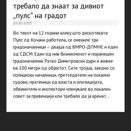
требало да знаат за дивиот
„пулс“ на градот
20.03.2025
Во текот на 12 години колку што дискотеката
Пулс од Кочани работела, се смениле три
градоначалници – двајца од ВМРО-ДПМНЕ и еден
од СДСМ. Еден од нив бизнисменот и поранешен
градоначалник Ратко Димитровски дури и живее
на 100 метри од објектот. Сите тројца, заедно со
полициски началници, претседатели на локални
судови, пратеници од власта и опозицијата,
обвинители и инспектори членувале во локален
совет за превенција кои требало да ја кренат…