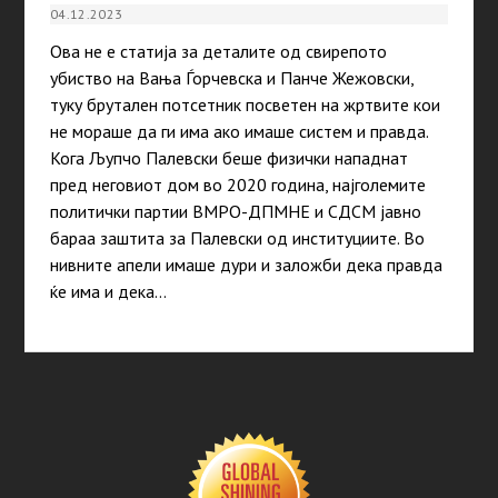
04.12.2023
Ова не е статија за деталите од свирепото
убиство на Вања Ѓорчевска и Панче Жежовски,
туку брутален потсетник посветен на жртвите кои
не мораше да ги има aко имаше систем и правда.
Кога Љупчо Палевски беше физички нападнат
пред неговиот дом во 2020 година, најголемите
политички партии ВМРО-ДПМНЕ и СДСМ јавно
бараа заштита за Палевски од институциите. Во
нивните апели имаше дури и заложби дека правда
ќе има и дека…