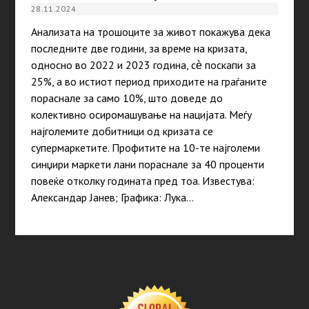
28.11.2024
Анализата на трошоците за живот покажува дека
последните две години, за време на кризата,
односно во 2022 и 2023 година, сѐ поскапи за
25%, а во истиот период приходите на граѓаните
пораснале за само 10%, што доведе до
колективно осиромашување на нацијата. Меѓу
најголемите добитници од кризата се
супермаркетите. Прoфитите на 10-те најголеми
синџири маркети лани пораснале за 40 проценти
повеќе отколку годината пред тоа. Известува:
Александар Јанев; Графика: Лука…