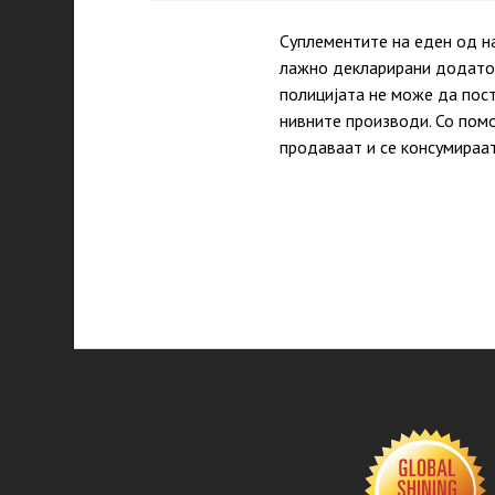
Суплементите на еден од н
лажно декларирани додатоц
полицијата не може да пост
нивните производи. Со помо
продаваат и се консумираа