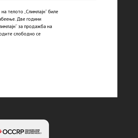
на телото „Слимлајн“ биле
абеење. Две години
лимлајн“ за продажба на
водите слободно се