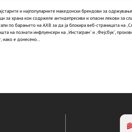
ајстарите и најпопуларните македонски брендови за одржување 
и за храна кои содржеле антидепресиви и опасни лекови за сл
апи по барањето на АХВ за да ја блокира веб-страницата на „С
шта на познати инфлуенсери на „Инстаграм“ и „Фејсбук“, произ
т, иако е донесено…