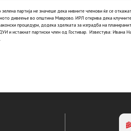
зелена партија не значеше дека нивните членови ќе се откажа
аното дивеење во општина Маврово. ИРЛ открива дека клучните
аконски процедури, додека зделката за изградба на планирани
УИ и истакнат партиски член од Гостивар. Известува: Ивана На
…