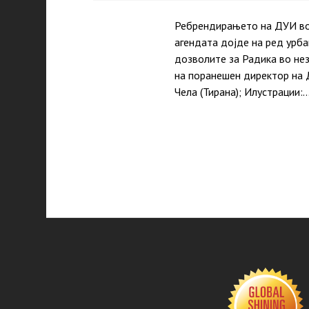
Ребрендирањето на ДУИ во 
агендата дојде на ред урб
дозволите за Радика во нез
на поранешен директор на Д
Чела (Тирана); Илустрации: