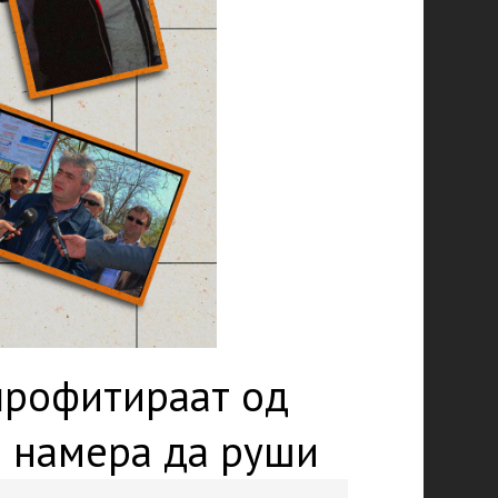
 профитираат од
а намера да руши