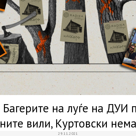
 Багерите на луѓе на ДУИ
рните вили, Куртовски нем
29.11.2021