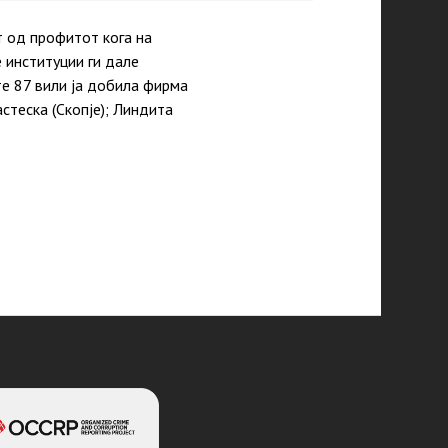
т од профитот кога на
 институции ги дале
те 87 вили ја добила фирма
стеска (Скопје); Линдита