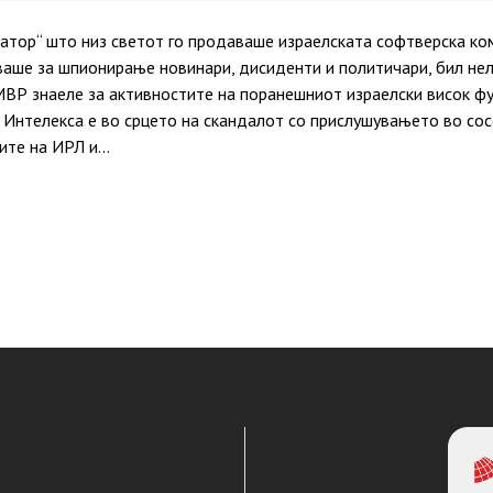
тор“ што низ светот го продаваше израелската софтверска ком
уваше за шпионирање новинари, дисиденти и политичари, бил не
МВР знаеле за активностите на поранешниот израелски висок ф
 Интелекса е во срцето на скандалот со прислушувањето во сос
ите на ИРЛ и…