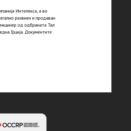
панија Интелекса, а во
легално развиен и продаван
ункцинер од одбраната Тал
една Грција. Документите