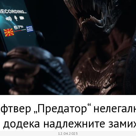
фтвер „Предатор“ нелегалн
е додека надлежните зами
12.04.2023