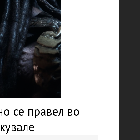
о се правел во
жувале