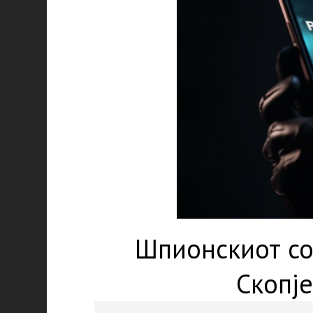
Шпионскиот со
Скопј