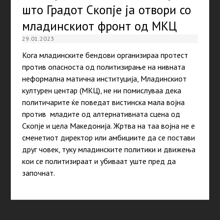
што Градот Скопје ја отвори со
младинскиот фронт од МКЦ
29.01.2023
Кога младинските бендови организираа протест
против опасноста од политизирање на нивната
неформална матична институција, Младинскиот
културен центар (МКЦ), не ни помислуваа дека
политичарите ќе поведат вистинска мала војна
против младите од алтернативната сцена од
Скопје и цела Македонија. Жртва на таа војна не е
сменетиот директор или амбициите да се постави
друг човек, туку младинските политики и движења
кои се политизираат и убиваат уште пред да
започнат.