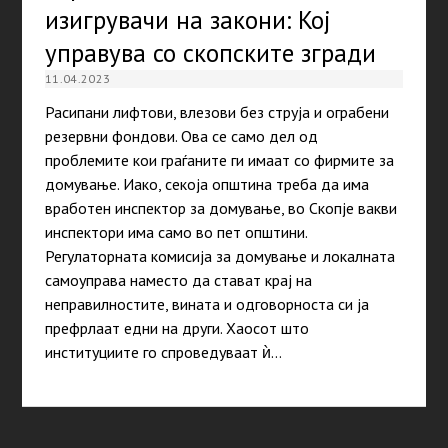
изигрувачи на закони: Кој
управува со скопските згради
11.04.2023
Расипани лифтови, влезови без струја и ограбени
резервни фондови. Ова се само дел од
проблемите кои граѓаните ги имаат со фирмите за
домување. Иако, секоја општина треба да има
вработен инспектор за домување, во Скопје вакви
инспектори има само во пет општини.
Регулаторната комисија за домување и локалната
самоуправа наместо да стават крај на
неправилностите, вината и одговорноста си ја
префрлаат едни на други. Хаосот што
институциите го спроведуваат ѝ…