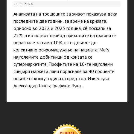
28.11.2024
Анализата на трошоците за живот покажува дека
последните две години, за време на кризата,
односно во 2022 и 2023 година, сѐ поскапи за
25%, а во истиот период приходите на граѓаните
пораснале за само 10%, што доведе до
колективно осиромашување на нацијата. Меѓу
најголемите добитници од кризата се
супермаркетите. Прoфитите на 10-те најголеми
синџири маркети лани пораснале за 40 проценти
повеќе отколку годината пред тоа. Известува:
Александар Јанев; Графика: Лука…