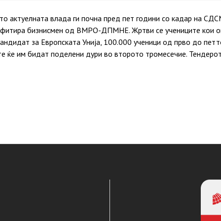
о актуелната влада ги почна пред пет години со кадар на СДС
офитира бизнисмен од ВМРО-ДПМНЕ. Жртви се учениците кои ов
кандидат за Европската Унија, 100.000 ученици од прво до пет
те ќе им бидат поделени дури во второто тромесечие. Тендерот