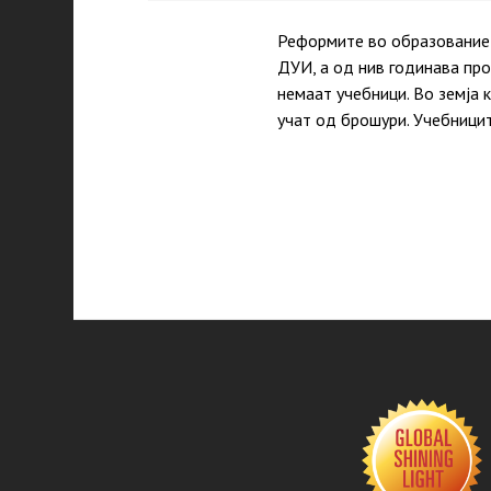
Реформите во образованиет
ДУИ, а од нив годинава пр
немаaт учебници. Во земја 
учат од брошури. Учебници