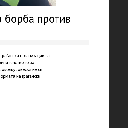
а борба против
раѓански организации за
винителството за
околку Јовески не си
формата на граѓански