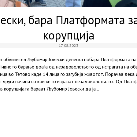
вески, бара Платформата з
корупција
17.08.2023
н обвинител Љубомир Јовески денеска побара Платформата на г
 Нивното барање доаѓа од незадоволството од истрагата на об
ца во Тетово каде 14 лица го загубија животот. Порачаа дека д
т други начини со кои ќе го изразат незадоволството. Од Плат
ив корупцијата бараат Љубомир Јовески да ја…