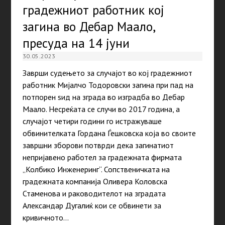
градежниот работник кој
загина во Дебар Маало,
пресуда на 14 јуни
30.05.2023
Заврши судењето за случајот во кој градежниот
работник Мијалчо Тодоровски загина при пад на
потпорен ѕид на зграда во изградба во Дебар
Маало. Несреќата се случи во 2017 година, а
случајот четири години го истражуваше
обвинителката Гордана Ѓешковска која во своите
завршни зборови потврди дека загинатиот
непријавено работел за градежната фирмата
„Колбико Инженеринг“. Сопственичката на
градежната компанија Оливера Коловска
Стаменова и раководителот на зградата
Александар Дугалиќ кои се обвинети за
кривичното…