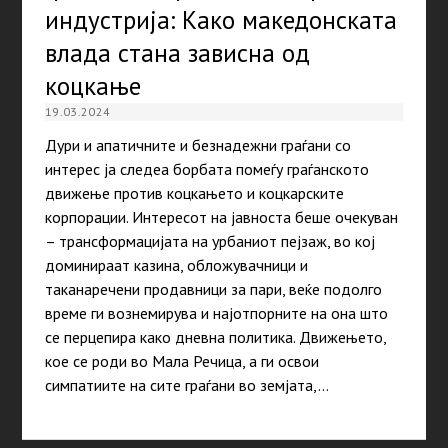
индустрија: Како македонската
влада стана зависна од
коцкање
19.03.2024
Дури и апатичните и безнадежни граѓани со
интерес ја следеа борбата помеѓу граѓанското
движење против коцкањето и коцкарските
корпорации. Интересот на јавноста беше очекуван
– трансформацијата на урбаниот пејзаж, во кој
доминираат казина, обложувачници и
таканаречени продавници за пари, веќе подолго
време ги вознемирува и најотпорните на она што
се перцепира како дневна политика. Движењето,
кое се роди во Мала Речица, а ги освои
симпатиите на сите граѓани во земјата,…