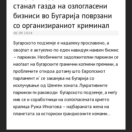
станал газда на озлогласени
бизниси во Бугарија поврзани
со организираниот криминал
06.09.2024
Бугарското подземје е надалеку прославено, а
овојпат е актуелно по еден навидум наивен бизнис
– паркинзи. Необичните задолжителни паркинзи се
наоѓаат на бугарските гранични копнени премини, а
проблемите отидоа дотаму што Европскиот
парламент и` се заканува на Бугарија со
исклучување од Шенген зоната. Лукративните
паркинзи ги раководи бугарското подземје, а меѓу
нив се и соработници на озлогласената крипто
кралица Ружа Игнатова – најбараната жена на
планетата за историски грандиозните измами…