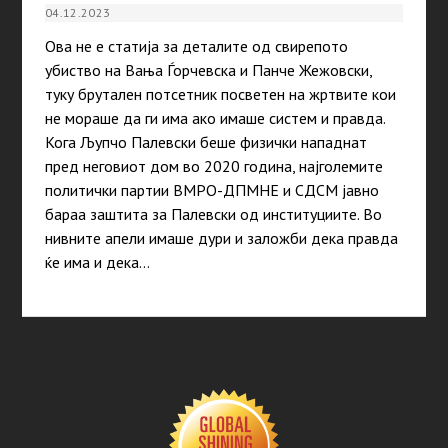
04.12.2023
Ова не е статија за деталите од свирепото
убиство на Вања Ѓорчевска и Панче Жежовски,
туку брутален потсетник посветен на жртвите кои
не мораше да ги има aко имаше систем и правда.
Кога Љупчо Палевски беше физички нападнат
пред неговиот дом во 2020 година, најголемите
политички партии ВМРО-ДПМНЕ и СДСМ јавно
бараа заштита за Палевски од институциите. Во
нивните апели имаше дури и заложби дека правда
ќе има и дека…