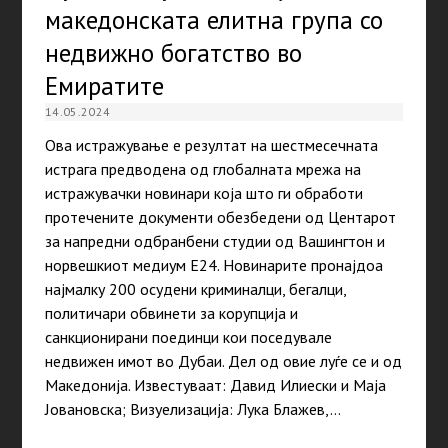
македонската елитна група со
недвижно богатство во
Емиратите
14.05.2024
Ова истражување е резултат на шестмесечната
истрага предводена од глобалната мрежа на
истражувачки новинари која што ги обработи
протечените документи обезбедeни од Центарот
за напредни одбранбени студии од Вашингтон и
норвешкиот медиум Е24. Новинарите пронајдоа
најмалку 200 осудени криминалци, бегалци,
политичари обвинети за корупција и
санкционирани поединци кои поседувале
недвижен имот во Дубаи. Дел од овие луѓе се и од
Македонија. Известуваат: Давид Илиески и Маја
Јовановска; Визуелизација: Лука Блажев,…