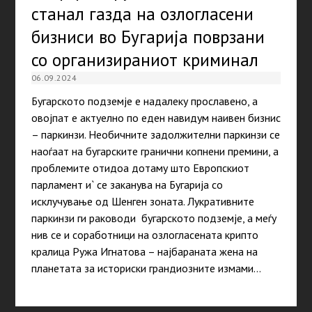
станал газда на озлогласени
бизниси во Бугарија поврзани
со организираниот криминал
06.09.2024
Бугарското подземје е надалеку прославено, а
овојпат е актуелно по еден навидум наивен бизнис
– паркинзи. Необичните задолжителни паркинзи се
наоѓаат на бугарските гранични копнени премини, а
проблемите отидоа дотаму што Европскиот
парламент и` се заканува на Бугарија со
исклучување од Шенген зоната. Лукративните
паркинзи ги раководи бугарското подземје, а меѓу
нив се и соработници на озлогласената крипто
кралица Ружа Игнатова – најбараната жена на
планетата за историски грандиозните измами…