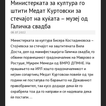
Министерката за култура го
штити Медат Куртовски за
стечајот на куќата – музеј од
Галичка свадба
08.07.2022
Министерката за култура Бисера Костадиновска –
Стојчевска за стечајот на заштитената Вила
Доста, дел од манифестацијата Галичка свадба, го
обвини поранешниот градоначалник на Маврово и
Ростуше, Мукрем Мемеди од ВМРО ДПМНЕ. На
прашањето на ИРЛ зошто градоначалникот и
нејзин сопартиец Медат Куртовски повеќе од три
години не постапува по барањето на Државниот
правобранител, таа кусо додаде дека ќе го
охрабрела тоа да го направи и се надевала дека
ќе постапи. …