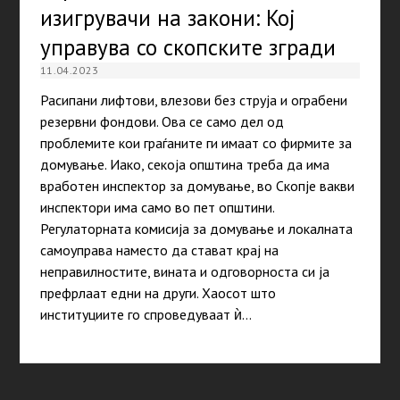
изигрувачи на закони: Кој
управува со скопските згради
11.04.2023
Расипани лифтови, влезови без струја и ограбени
резервни фондови. Ова се само дел од
проблемите кои граѓаните ги имаат со фирмите за
домување. Иако, секоја општина треба да има
вработен инспектор за домување, во Скопје вакви
инспектори има само во пет општини.
Регулаторната комисија за домување и локалната
самоуправа наместо да стават крај на
неправилностите, вината и одговорноста си ја
префрлаат едни на други. Хаосот што
институциите го спроведуваат ѝ…