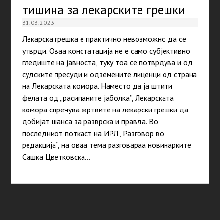
тишина за лекарските грешки
31.03.2023
Лекарска грешка е практично невозможно да се
утврди. Оваа констатација не е само субјективно
гледиште на јавноста, туку тоа се потврдува и од
судските пресуди и одземените лиценци од страна
на Лекарската комора. Наместо да ја штити
фелата од „расипаните јаболка”, Лекарската
комора спречува жртвите на лекарски грешки да
добијат шанса за разврска и правда. Во
последниот поткаст на ИРЛ „Разговор во
редакција“, на оваа тема разговараа новинарките
Сашка Цветковска…