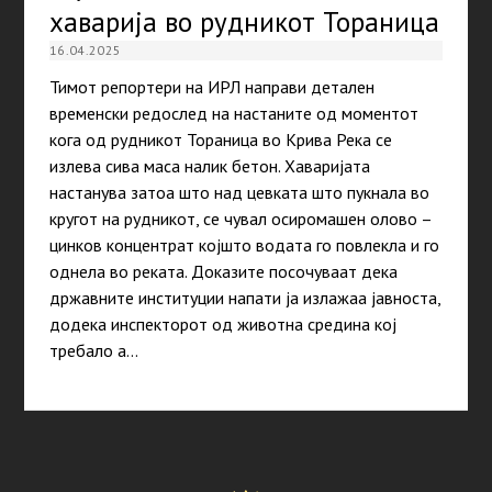
хаварија во рудникот Тораница
16.04.2025
Тимот репортери на ИРЛ направи детален
временски редослед на настаните од моментот
кога од рудникот Тораница во Крива Река се
излева сива маса налик бетон. Хаваријата
настанува затоа што над цевката што пукнала во
кругот на рудникот, се чувал осиромашен олово –
цинков концентрат којшто водата го повлекла и го
однела во реката. Доказите посочуваат дека
државните институции напати ја излажаа јавноста,
додека инспекторот од животна средина кој
требало а…