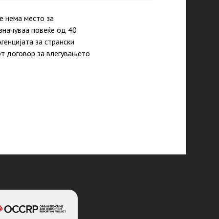
е нема место за
азначуваа повеќе од 40
генцијата за странски
от договор за влегувањето