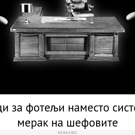
и за фотељи наместо сист
мерак на шефовите
03.04.2022