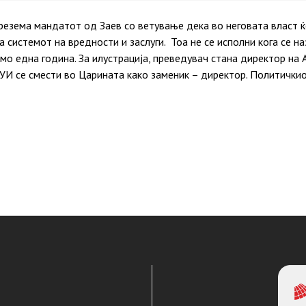
резема мандатот од Заев со ветување дека во неговата власт ќ
а системот на вредности и заслуги. Тоа не се исполни кога се н
мо една година. За илустрација, преведувач стана директор на А
ДУИ се смести во Царината како заменик – директор. Политички