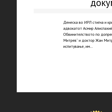
доку
Денеска во ИРЛ стигна и кр
адвокатот Асмир Алиспахиќ 
Обвинителството по допрен
Митрев“ и доктор Жан Митр
испитување, им…