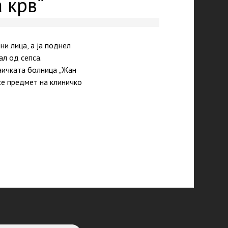
 крв“
и лица, а ја поднел
ал од сепса.
ничката болница „Жан
е предмет на клиничко