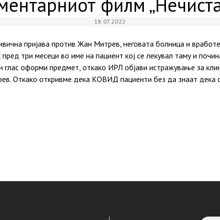
ментарниот филм „Нечиста
18.07.2022
ивична пријава против Жан Митрев, неговата болница и вработен
пред три месеци во име на пациент кој се лекувал таму и почин
 глас оформи предмет, откако ИРЛ објави истражување за кли
ев. Откако откривме дека КОВИД пациенти без да знаат дека с