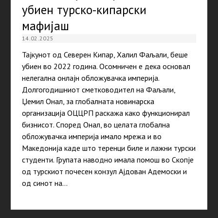
убиен турско-кипарски
мафијаш
14.02.2025
Тајкунот од Северен Кипар, Халил Фаљали, беше
убиен во 2022 година. Осомничен е дека основал
нелегална онлајн обложувачка империја.
Долгогодишниот сметководител на Фаљали,
Џемил Онал, за глобалната новинарска
организација ОЦЦРП раскажа како функционирал
бизнисот. Според Онал, во целата глобална
обложувачка империја имало мрежа и во
Македонија каде што теренци биле и лажни турски
студенти. Групата наводно имала помош во Скопје
од турскиот почесен конзул Ајдован Адемоски и
од синот на…