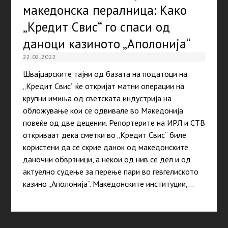
македонска пералница: Како
„Кредит Свис“ го спаси од
даноци казиното „Аполонија“
22.02.2022
Швајцарските тајни од базата на податоци на
„Кредит Свис“ ќе откријат матни операции на
крупни имиња од светската индустрија на
обложување кои се одвивале во Македонија
повеќе од две децении. Репортерите на ИРЛ и СТВ
откриваат дека сметки во „Кредит Свис“ биле
користени да се скрие данок од македонските
даночни обврзници, а некои од нив се дел и од
актуелно судење за перење пари во гевгелиското
казино „Аполонија“. Македонските институции,…