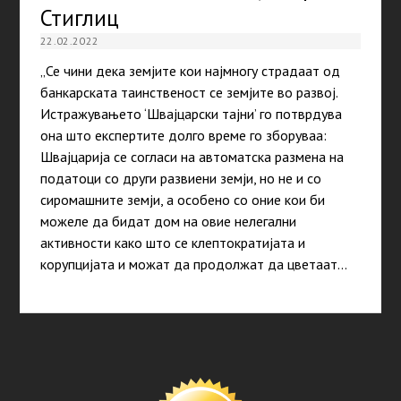
Стиглиц
22.02.2022
„Се чини дека земјите кои најмногу страдаат од
банкарската таинственост се земјите во развој.
Истражувањето ‘Швајцарски тајни’ го потврдува
она што експертите долго време го зборуваа:
Швајцарија се согласи на автоматска размена на
податоци со други развиени земји, но не и со
сиромашните земји, а особено со оние кои би
можеле да бидат дом на овие нелегални
активности како што се клептократијата и
корупцијата и можат да продолжат да цветаат…