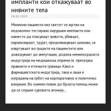
импланти кои откажуваат во
нивните тела
24.01.2019
Милиони пациенти низ светот се жртви на
недоволно тестирани хируршки импланти кои
наместо да спасуваат животи, убиваат,
парализираат, трујат, предизвикуваат шокови, се
извртуваат во градите на пациентите или
доведуваат до ампутации, додека немилосрдната
индустрија на медицинска опрема ги прегазува
правните и етичките граници. Како и
фармацевтската индустрија, така и оваа е
изградена на грбот на корпоративно и политичко
влијание. Во снимен повик до брзата помош може
да се слушне суровата агонија…