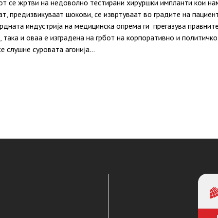
от се жртви на недоволно тестирани хируршки импланти кои на
јат, предизвикуваат шокови, се извртуваат во градите на пацие
дната индустрија на медицинска опрема ги прегазува правните 
 така и оваа е изградена на грбот на корпоративно и политичко
е слушне суровата агонија…