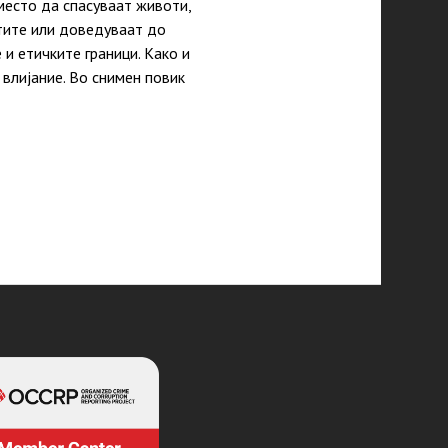
место да спасуваат животи,
нтите или доведуваат до
и етичките граници. Како и
 влијание. Во снимен повик