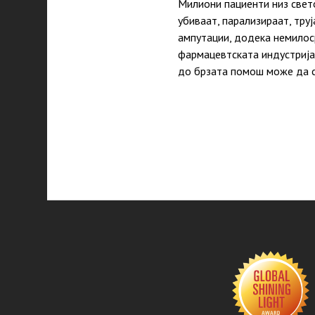
Милиони пациенти низ свет
убиваат, парализираат, тру
ампутации, додека немилоср
фармацевтската индустрија,
до брзата помош може да с