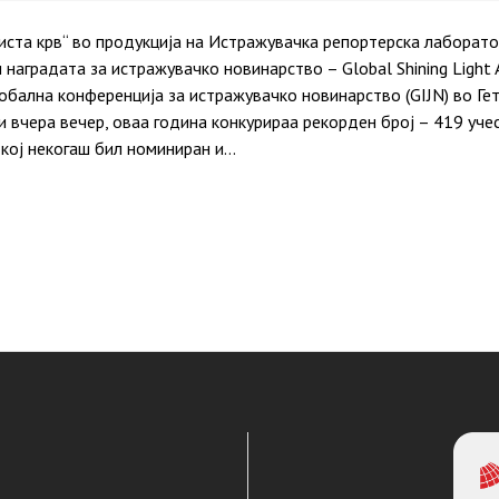
ста крв“ во продукција на Истражувачка репортерска лаборато
и наградата за истражувачко новинарство – Global Shining Ligh
лобална конференција за истражувачко новинарство (GIJN) во Ге
 вчера вечер, оваа година конкурираа рекорден број – 419 учес
кој некогаш бил номиниран и…