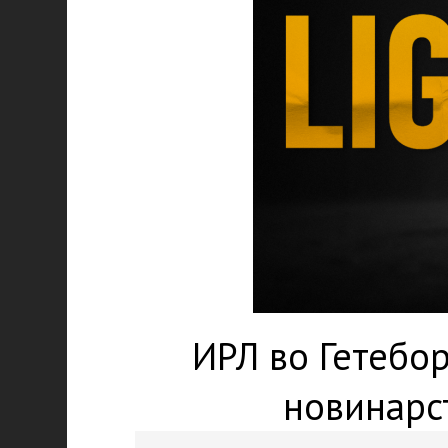
ИРЛ во Гетебор
новинарс