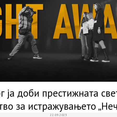
г ја доби престижната све
тво за истражувањето „Неч
22.09.2023