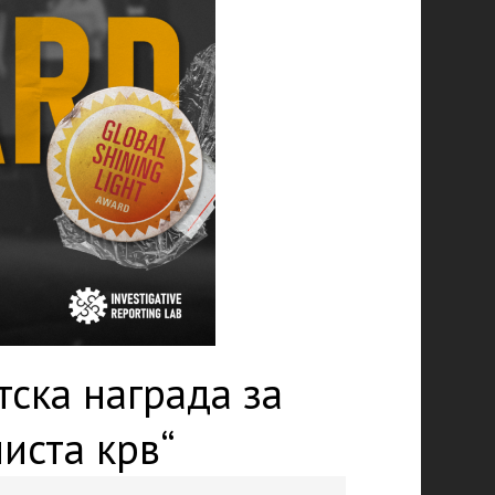
тска награда за
иста крв“