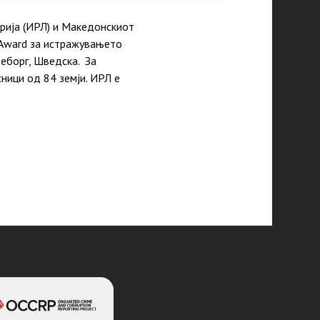
рија (ИРЛ) и Македонскиот
t Award за истражувањето
теборг, Шведска. За
ници од 84 земји. ИРЛ е