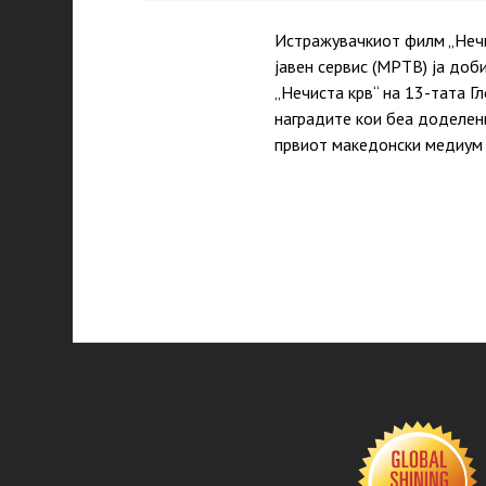
Истражувачкиот филм „Нечи
јавен сервис (МРТВ) ја доб
„Нечиста крв“ на 13-тата Г
нaградите кои беа доделени
првиот македонски медиум 