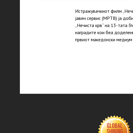
Истражувачкиот филм „Нечи
јавен сервис (МРТВ) ја доб
„Нечиста крв“ на 13-тата Г
нaградите кои беа доделени
првиот македонски медиум 