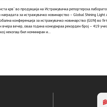
ста крв“ во продукција на Истражувачка репортерска лаборато
и наградата за истражувачко новинарство – Global Shining Ligh
лобална конференција за истражувачко новинарство (GIJN) во Ге
 вчера вечер, оваа година конкурираа рекорден број – 419 учес
кој некогаш бил номиниран и…