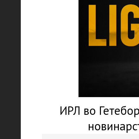
ИРЛ во Гетебор
новинарс