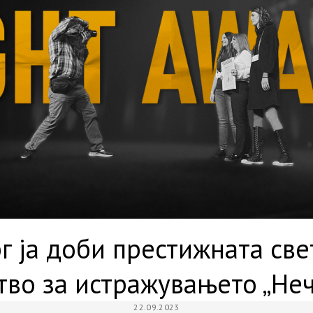
г ја доби престижната све
тво за истражувањето „Неч
22.09.2023