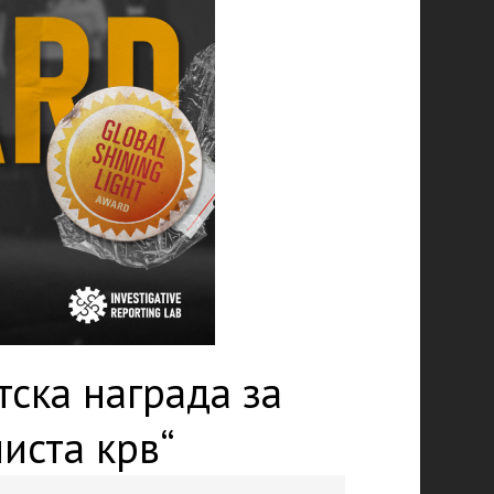
тска награда за
иста крв“