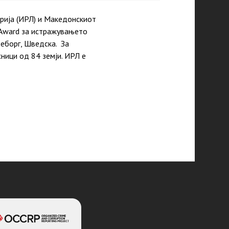
рија (ИРЛ) и Македонскиот
t Award за истражувањето
теборг, Шведска. За
ници од 84 земји. ИРЛ е