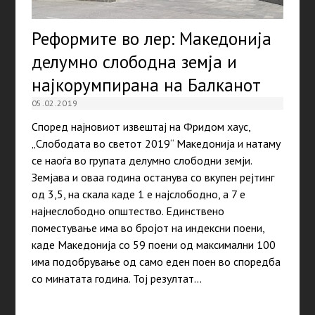
Реформите во лер: Македонија
делумно слободна земја и
најкорумпирана на Балканот
05.02.2019
Според најновиот извештај на Фридом хаус,
„Слободата во светот 2019“ Македонија и натаму
се наоѓа во групата делумно слободни земји.
Земјава и оваа година останува со вкупен рејтинг
од 3,5, на скала каде 1 е најслободно, а 7 е
најнеслободно општество. Единствено
поместување има во бројот на индексни поени,
каде Македонија со 59 поени од максимални 100
има подобрување од само еден поен во споредба
со минатата година. Тој резултат…