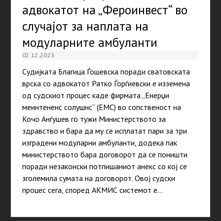
адвокатот на „Фероинвест“ во
случајот за наплата на
модуларните амбуланти
02.12.2023
Судијката Благица Ѓошевска поради сватовската
врска со адвокатот Ратко Ѓорѓиевски е изземена
од судскиот процес каде фирмата „Енерџи
меинтененс солушнс“ (ЕМС) во сопственост на
Кочо Анѓушев го тужи Министерството за
здравство и бара да му се исплатат пари за три
изградени модуларни амбуланти, додека пак
министерството бара договорот да се поништи
поради незаконски потпишаниот анекс со кој се
зголемила сумата на договорот. Овој судски
процес сега, според АКМИС системот е…